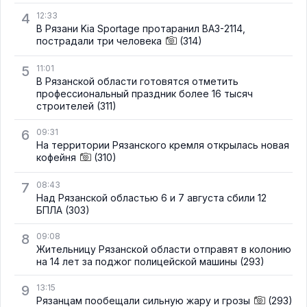
4
12:33
В Рязани Kia Sportage протаранил ВАЗ-2114,
пострадали три человека
(314)
5
11:01
В Рязанской области готовятся отметить
профессиональный праздник более 16 тысяч
строителей
(311)
6
09:31
На территории Рязанского кремля открылась новая
кофейня
(310)
7
08:43
Над Рязанской областью 6 и 7 августа сбили 12
БПЛА
(303)
8
09:08
Жительницу Рязанской области отправят в колонию
на 14 лет за поджог полицейской машины
(293)
9
13:15
Рязанцам пообещали сильную жару и грозы
(293)