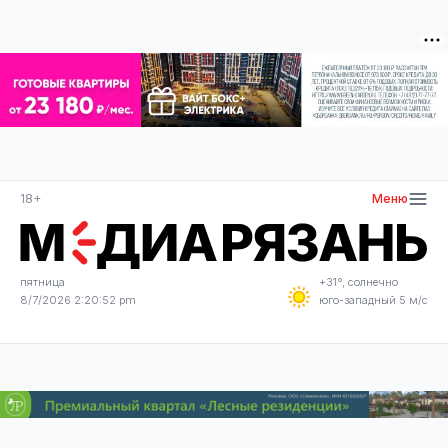
18+
Меню
пятница
+31°, солнечно
8/7/2026 2:20:52 pm
юго-западный 5 м/с