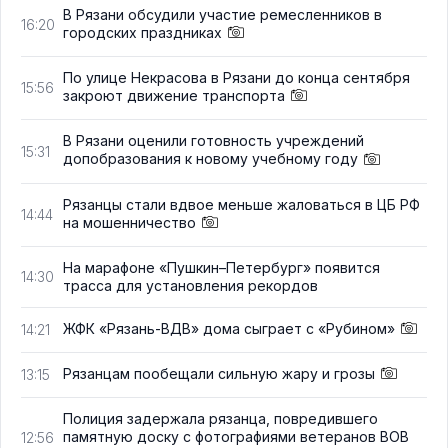
В Рязани обсудили участие ремесленников в
16:20
городских праздниках
По улице Некрасова в Рязани до конца сентября
15:56
закроют движение транспорта
В Рязани оценили готовность учреждений
15:31
допобразования к новому учебному году
Рязанцы стали вдвое меньше жаловаться в ЦБ РФ
14:44
на мошенничество
На марафоне «Пушкин–Петербург» появится
14:30
трасса для установления рекордов
ЖФК «Рязань-ВДВ» дома сыграет с «Рубином»
14:21
Рязанцам пообещали сильную жару и грозы
13:15
Полиция задержала рязанца, повредившего
памятную доску с фотографиями ветеранов ВОВ
12:56