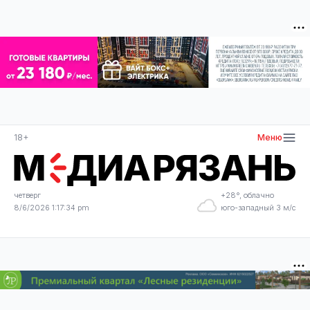
18+
Меню
четверг
+28°, облачно
8/6/2026 1:17:35 pm
юго-западный 3 м/с