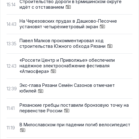
Строительство дороги в Ермишинском округе
15:14
идёт с отставанием
На Черезовских прудах в Дашково-Песочне
14:43
установят четырёхметровый экран
Павел Малков прокомментировал ход
13:35
строительства Южного обхода Рязани
«Россети Центр и Приволжье» обеспечили
надёжное электроснабжение фестиваля
12:43
«Атмосфера»
Экс-глава Рязани Семён Сазонов отмечает
12:39
юбилей
Рязанские гребцы поставили бронзовую точку на
11:41
первенстве России
В Милославском при падении погиб велосипедист
11:19