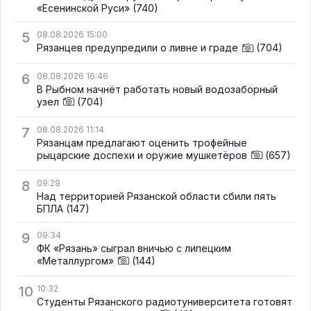
«Есенинской Руси»
(740)
5
08.08.2026 15:00
Рязанцев предупредили о ливне и граде
(704)
6
08.08.2026 16:46
В Рыбном начнёт работать новый водозаборный
узел
(704)
7
08.08.2026 11:14
Рязанцам предлагают оценить трофейные
рыцарские доспехи и оружие мушкетёров
(657)
8
09:29
Над территорией Рязанской области сбили пять
БПЛА
(147)
9
09:34
ФК «Рязань» сыграл вничью с липецким
«Металлургом»
(144)
10
10:32
Студенты Рязанского радиотуниверситета готовят