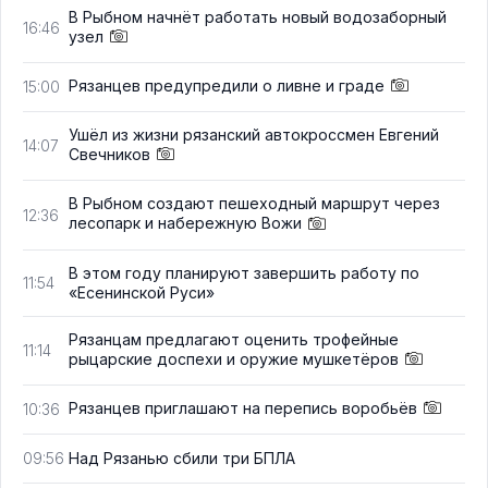
В Рыбном начнёт работать новый водозаборный
16:46
узел
Рязанцев предупредили о ливне и граде
15:00
Ушёл из жизни рязанский автокроссмен Евгений
14:07
Свечников
В Рыбном создают пешеходный маршрут через
12:36
лесопарк и набережную Вожи
В этом году планируют завершить работу по
11:54
«Есенинской Руси»
Рязанцам предлагают оценить трофейные
11:14
рыцарские доспехи и оружие мушкетёров
Рязанцев приглашают на перепись воробьёв
10:36
Над Рязанью сбили три БПЛА
09:56