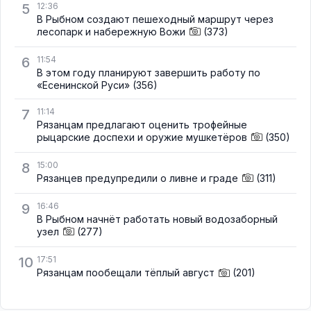
5
12:36
В Рыбном создают пешеходный маршрут через
лесопарк и набережную Вожи
(373)
6
11:54
В этом году планируют завершить работу по
«Есенинской Руси»
(356)
7
11:14
Рязанцам предлагают оценить трофейные
рыцарские доспехи и оружие мушкетёров
(350)
8
15:00
Рязанцев предупредили о ливне и граде
(311)
9
16:46
В Рыбном начнёт работать новый водозаборный
узел
(277)
10
17:51
Рязанцам пообещали тёплый август
(201)