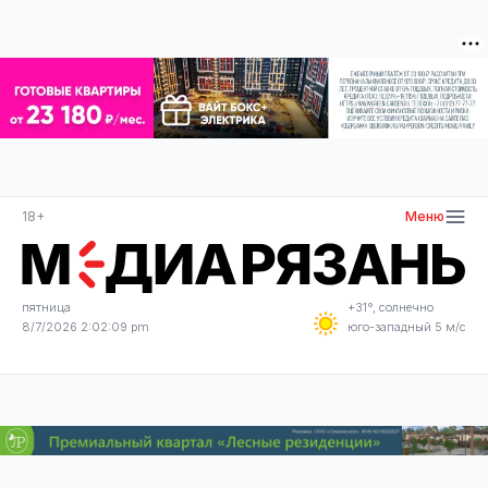
18+
Меню
пятница
+31°, солнечно
8/7/2026 2:02:09 pm
юго-западный 5 м/с