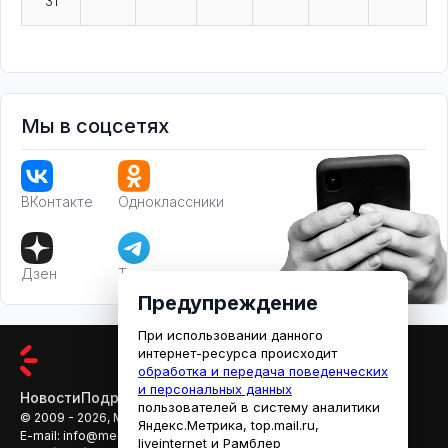
31
Мы в соцсетях
ВКонтакте
Одноклассники
Дзен
Телеграм
Предупреждение
При использовании данного
интернет-ресурса происходит
обработка и передача поведенческих
и персональных данных
Новости
Подробности
Афиша
Кино
пользователей в систему аналитики
© 2009 - 2026, МЕДИАРЯЗАНЬ
Яндекс.Метрика, top.mail.ru,
E-mail:
info@mediaryazan.ru
,
reklama@mediaryazan.ru
liveinternet и Рамблер