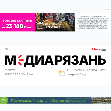
18+
Меню
суббота
+24°, переменная облачность
8/8/2026 7:30:18 am
северный 3 м/с