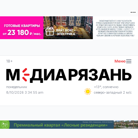
18+
Меню
понедельник
+13°, солнечно
8/10/2026 3:34:55 am
северо-западный 2 м/с