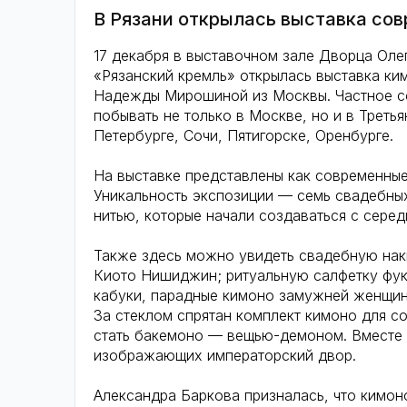
В Рязани открылась выставка со
17 декабря в выставочном зале Дворца Оле
«Рязанский кремль» открылась выставка ки
Надежды Мирошиной из Москвы. Частное со
побывать не только в Москве, но и в Третья
Петербурге, Сочи, Пятигорске, Оренбурге.
На выставке представлены как современные
Уникальность экспозиции — семь свадебных
нитью, которые начали создаваться с серед
Также здесь можно увидеть свадебную наки
Киото Нишиджин; ритуальную салфетку фуку
кабуки, парадные кимоно замужней женщин
За стеклом спрятан комплект кимоно для 
стать бакемоно — вещью-демоном. Вместе 
изображающих императорский двор.
Александра Баркова призналась, что кимоно