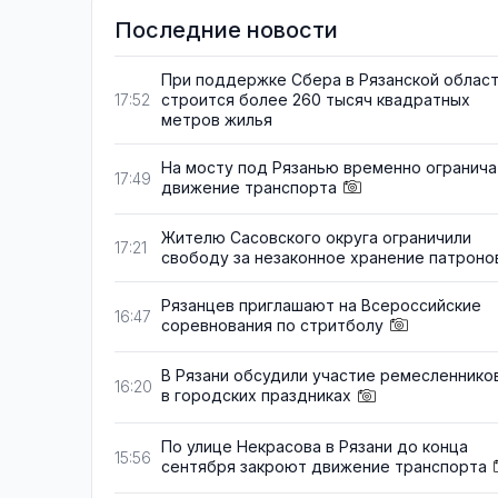
Последние новости
При поддержке Сбера в Рязанской облас
строится более 260 тысяч квадратных
17:52
метров жилья
На мосту под Рязанью временно огранича
17:49
движение транспорта
Жителю Сасовского округа ограничили
17:21
свободу за незаконное хранение патроно
Рязанцев приглашают на Всероссийские
16:47
соревнования по стритболу
В Рязани обсудили участие ремесленнико
16:20
в городских праздниках
По улице Некрасова в Рязани до конца
15:56
сентября закроют движение транспорта