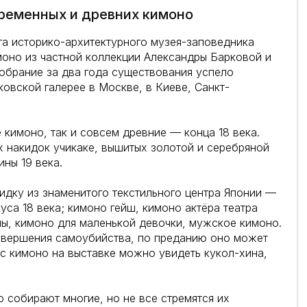
временных и древних кимоно
га историко-архитектурного музея-заповедника
моно из частной коллекции Александры Барковой и
брание за два года существования успело
ковской галерее в Москве, в Киеве, Санкт-
 кимоно, так и совсем древние — конца 18 века.
 накидок учикаке, вышитых золотой и серебряной
ины 19 века.
дку из знаменитого текстильного центра Японии —
са 18 века; кимоно гейш, кимоно актёра театра
ы, кимоно для маленькой девочки, мужское кимоно.
совершения самоубийства, по преданию оно может
с кимоно на выставке можно увидеть кукол-хина,
 собирают многие, но не все стремятся их