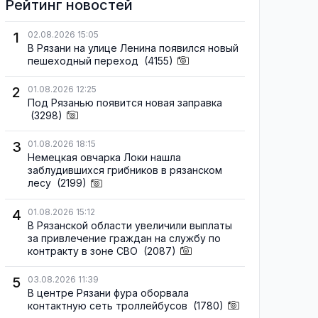
Рейтинг новостей
1
02.08.2026 15:05
В Рязани на улице Ленина появился новый
пешеходный переход
(4155)
2
01.08.2026 12:25
Под Рязанью появится новая заправка
(3298)
3
01.08.2026 18:15
Немецкая овчарка Локи нашла
заблудившихся грибников в рязанском
лесу
(2199)
4
01.08.2026 15:12
В Рязанской области увеличили выплаты
за привлечение граждан на службу по
контракту в зоне СВО
(2087)
5
03.08.2026 11:39
В центре Рязани фура оборвала
контактную сеть троллейбусов
(1780)