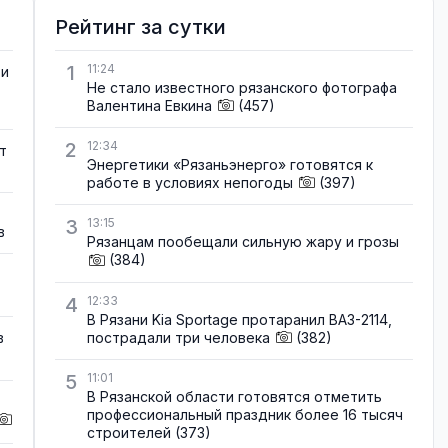
Рейтинг за сутки
1
11:24
ти
Не стало известного рязанского фотографа
Валентина Евкина
(457)
2
12:34
т
Энергетики «Рязаньэнерго» готовятся к
работе в условиях непогоды
(397)
3
13:15
в
Рязанцам пообещали сильную жару и грозы
(384)
4
12:33
В Рязани Kia Sportage протаранил ВАЗ-2114,
пострадали три человека
(382)
в
5
11:01
В Рязанской области готовятся отметить
профессиональный праздник более 16 тысяч
строителей
(373)