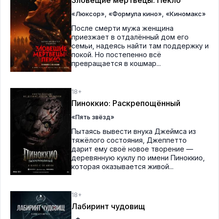
Зловещие мертвецы: Пекло
,
,
«Люксор»
«Формула кино»
«Киномакс»
После смерти мужа женщина
приезжает в отдалённый дом его
семьи, надеясь найти там поддержку и
покой. Но постепенно всё
превращается в кошмар...
18+
Пиноккио: Раскрепощённый
«Пять звёзд»
Пытаясь вывести внука Джеймса из
тяжёлого состояния, Джеппетто
дарит ему своё новое творение —
деревянную куклу по имени Пиноккио,
которая оказывается живой...
18+
Лабиринт чудовищ