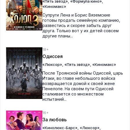
,
,
«Пять звёзд»
«Формула кино»
«Киномакс»
Супруги Лена и Борис Вяземские
готовы продать семейную компанию,
развестись и скорее забыть друг
друга. Только вот у их детей совсем
другие планы...
18+
Одиссея
,
,
«Люксор»
«Пять звёзд»
«Киномакс»
После Троянской войны Одиссей, царь
Итаки, во главе небольшого войска
возвращается домой к своей жене
Пенелопе. На своём пути Одиссей
сталкивается со множеством
испытаний...
16+
За любовь
,
,
«Кинолюкс-Барс»
«Люксор»