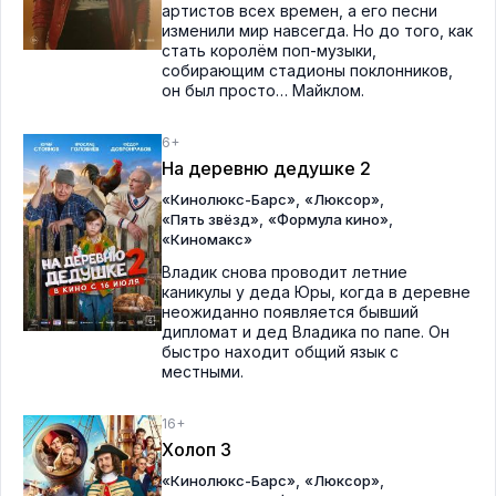
артистов всех времен, а его песни
изменили мир навсегда. Но до того, как
стать королём поп-музыки,
собирающим стадионы поклонников,
он был просто… Майклом.
6+
На деревню дедушке 2
,
,
«Кинолюкс-Барс»
«Люксор»
,
,
«Пять звёзд»
«Формула кино»
«Киномакс»
Владик снова проводит летние
каникулы у деда Юры, когда в деревне
неожиданно появляется бывший
дипломат и дед Владика по папе. Он
быстро находит общий язык с
местными.
16+
Холоп 3
,
,
«Кинолюкс-Барс»
«Люксор»