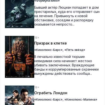
«Формула кино»
Бывший актёр Люциан попадает в дом
престарелых, куда его отправляет сын
на лечение. Привыкнуть к новой
обстановке, соседям и распорядку
оказывается непросто...
18+
Призрак в клетке
,
«Кинолюкс-Барс»
«Пять звёзд»
В печально известной тюрьме
невидимая сила начинает жестоко
убивать заключенных. Враждующие
банды и коррумпированные охранники
вынуждены действовать сообща...
18+
Ограбить Лондон
,
«Кинолюкс-Барс»
«Кинолюкс-Малина»