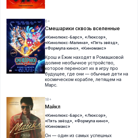
6+
Смешарики сквозь вселенные
,
,
«Кинолюкс-Барс»
«Люксор»
,
,
«Кинолюкс-Малина»
«Пять звёзд»
,
«Формула кино»
«Киномакс»
Крош и Ёжик находят в Ромашковой
долине необычное устройство,
которое переносит их в игру про
будущее, где они — обычные дети на
космическом корабле, летящем на
Марс.
18+
Майкл
,
,
«Кинолюкс-Барс»
«Люксор»
,
,
«Пять звёзд»
«Формула кино»
«Киномакс»
Он — один из самых успешных