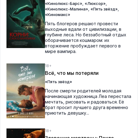
,
,
«Кинолюкс-Барс»
«Люксор»
,
,
«Кинолюкс-Малина»
«Пять звёзд»
«Киномакс»
Пять блогеров решают провести
выходные вдали от цивилизации, в
глубине леса. Но беззаботный отдых
оборачивается кошмаром: их
вторжение пробуждает первого в
мире вампира.
18+
Всё, что мы потеряли
«Пять звёзд»
После смерти родителей молодая
начинающая художница Леа перестала
мечтать, рисовать и радоваться. Её
брат просит лучшего друга временно
приютить девушку...
18+