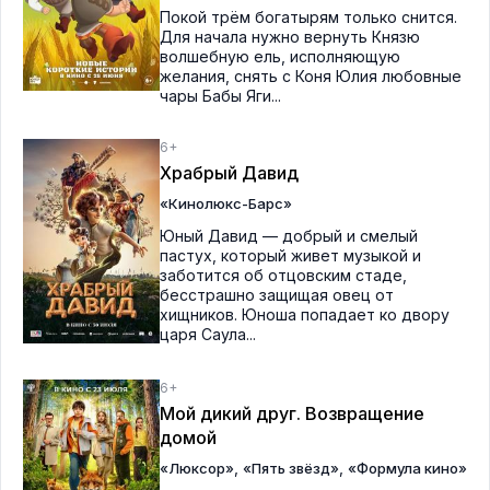
Покой трём богатырям только снится.
Для начала нужно вернуть Князю
волшебную ель, исполняющую
желания, снять с Коня Юлия любовные
чары Бабы Яги...
6+
Храбрый Давид
«Кинолюкс-Барс»
Юный Давид — добрый и смелый
пастух, который живет музыкой и
заботится об отцовским стаде,
бесстрашно защищая овец от
хищников. Юноша попадает ко двору
царя Саула...
6+
Мой дикий друг. Возвращение
домой
,
,
«Люксор»
«Пять звёзд»
«Формула кино»