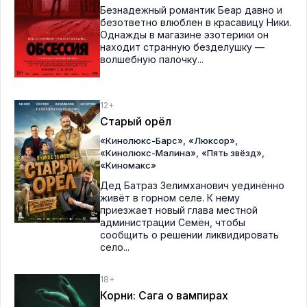
Безнадежный романтик Беар давно и
безответно влюблен в красавицу Ники.
Однажды в магазине эзотерики он
находит странную безделушку —
волшебную палочку...
12+
Старый орёл
,
,
«Кинолюкс-Барс»
«Люксор»
,
,
«Кинолюкс-Малина»
«Пять звёзд»
«Киномакс»
Дед Батраз Зелимханович уединённо
живёт в горном селе. К нему
приезжает новый глава местной
администрации Семён, чтобы
сообщить о решении ликвидировать
село...
18+
Корни: Сага о вампирах