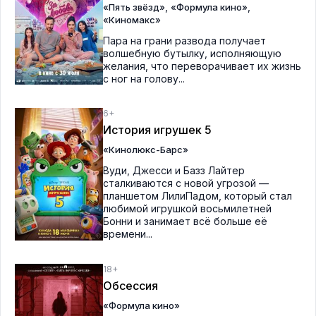
,
,
«Пять звёзд»
«Формула кино»
«Киномакс»
Пара на грани развода получает
волшебную бутылку, исполняющую
желания, что переворачивает их жизнь
с ног на голову...
6+
История игрушек 5
«Кинолюкс-Барс»
Вуди, Джесси и Базз Лайтер
сталкиваются с новой угрозой —
планшетом ЛилиПадом, который стал
любимой игрушкой восьмилетней
Бонни и занимает всё больше её
времени...
18+
Обсессия
«Формула кино»