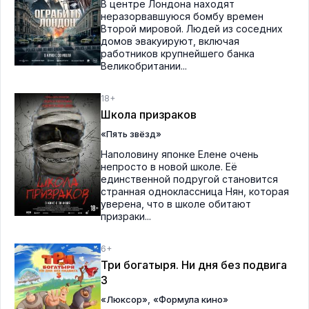
В центре Лондона находят
неразорвавшуюся бомбу времен
Второй мировой. Людей из соседних
домов эвакуируют, включая
работников крупнейшего банка
Великобритании...
18+
Школа призраков
«Пять звёзд»
Наполовину японке Елене очень
непросто в новой школе. Её
единственной подругой становится
странная одноклассница Нян, которая
уверена, что в школе обитают
призраки...
6+
Три богатыря. Ни дня без подвига
3
,
«Люксор»
«Формула кино»