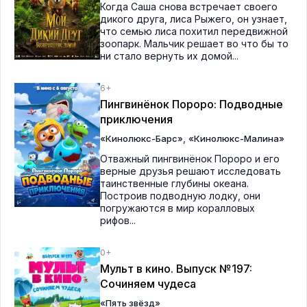
Когда Саша снова встречает своего
дикого друга, лиса Рыжего, он узнает,
что семью лиса похитил передвижной
зоопарк. Мальчик решает во что бы то
ни стало вернуть их домой...
6+
Пингвинёнок Пороро: Подводные
приключения
,
«Кинолюкс-Барс»
«Кинолюкс-Малина»
Отважный пингвинёнок Пороро и его
верные друзья решают исследовать
таинственные глубины океана.
Построив подводную лодку, они
погружаются в мир коралловых
рифов...
0+
Мульт в кино. Выпуск №197:
Сочиняем чудеса
«Пять звёзд»