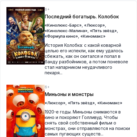
6+
Последний богатырь. Колобок
,
,
«Кинолюкс-Барс»
«Люксор»
,
,
«Кинолюкс-Малина»
«Пять звёзд»
,
«Формула кино»
«Киномакс»
История Колобка: с какой коварной
целью его испекли, как ему удалось
сбежать, как он скитался и попал в
банду разбойников, а потом поневоле
стал напарником неудачливого
пекаря...
6+
Миньоны и монстры
,
,
«Люксор»
«Пять звёзд»
«Киномакс»
1920-е годы. Миньоны снимаются в
кино и покоряют Голливуд. Чтобы
снять свой собственный фильм о
монстрах, они отправляются на поиски
самых пугающих существ...