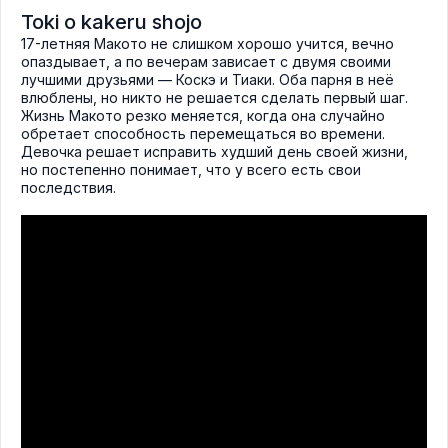
Toki o kakeru shojo
17-летняя Макото не слишком хорошо учится, вечно
опаздывает, а по вечерам зависает с двумя своими
лучшими друзьями — Коскэ и Тиаки. Оба парня в неё
влюблены, но никто не решается сделать первый шаг.
Жизнь Макото резко меняется, когда она случайно
обретает способность перемещаться во времени.
Девочка решает исправить худший день своей жизни,
но постепенно понимает, что у всего есть свои
последствия.