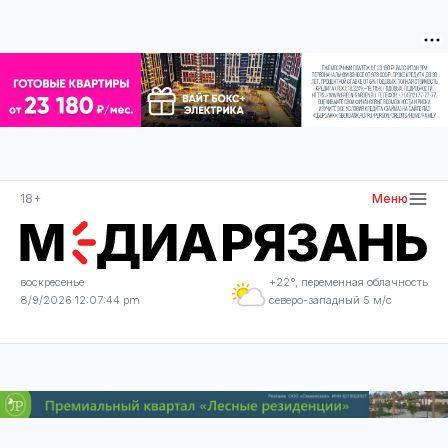
18+
Меню
воскресенье
+22°, переменная облачность
8/9/2026 12:07:45 pm
северо-западный 5 м/с