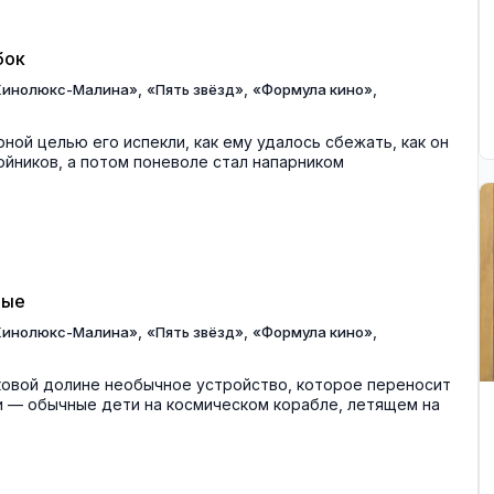
бок
,
,
,
Кинолюкс-Малина»
«Пять звёзд»
«Формула кино»
рной целью его испекли, как ему удалось сбежать, как он
бойников, а потом поневоле стал напарником
ные
,
,
,
Кинолюкс-Малина»
«Пять звёзд»
«Формула кино»
ковой долине необычное устройство, которое переносит
ни — обычные дети на космическом корабле, летящем на