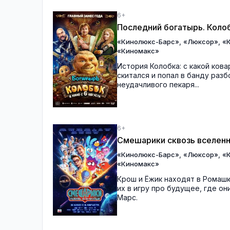
6+
Последний богатырь. Коло
,
,
«Кинолюкс-Барс»
«Люксор»
«
«Киномакс»
История Колобка: с какой кова
скитался и попал в банду раз
неудачливого пекаря...
6+
Смешарики сквозь вселен
,
,
«Кинолюкс-Барс»
«Люксор»
«
«Киномакс»
Крош и Ёжик находят в Ромаш
их в игру про будущее, где о
Марс.