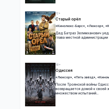
12+
Старый орёл
,
,
«Кинолюкс-Барс»
«Люксор»
«
Дед Батраз Зелимханович уеди
глава местной администрации 
18+
Одиссея
,
,
«Люксор»
«Пять звёзд»
«Кино
После Троянской войны Одиссе
возвращается домой к своей ж
множеством испытаний...