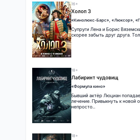
16+
Холоп 3
,
,
«Кинолюкс-Барс»
«Люксор»
«П
Супруги Лена и Борис Вяземск
скорее забыть друг друга. Тол
18+
Лабиринт чудовищ
«Формула кино»
Бывший актёр Люциан попадает
лечение. Привыкнуть к новой 
непросто...
18+