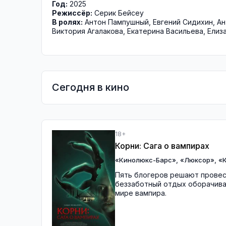
Год:
2025
Режиссёр:
Серик Бейсеу
В ролях:
Антон Пампушный
,
Евгений Сидихин
,
Ан
Виктория Агалакова
,
Екатерина Васильева
,
Елиз
Сегодня в кино
18+
Корни: Сага о вампирах
,
,
«Кинолюкс-Барс»
«Люксор»
«
Пять блогеров решают провест
беззаботный отдых оборачива
мире вампира.