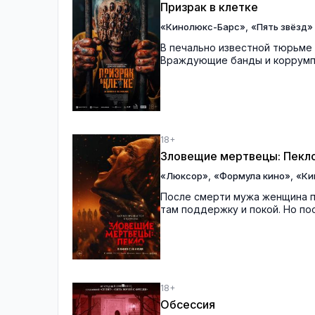
Призрак в клетке
,
«Кинолюкс-Барс»
«Пять звёзд»
В печально известной тюрьме 
Враждующие банды и коррумпи
18+
Зловещие мертвецы: Пекл
,
,
«Люксор»
«Формула кино»
«Ки
После смерти мужа женщина п
там поддержку и покой. Но по
18+
Обсессия