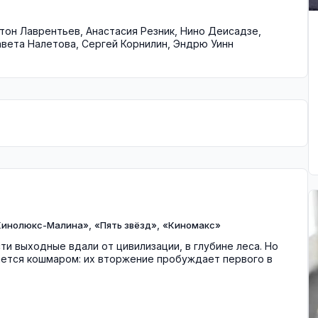
тон Лаврентьев
,
Анастасия Резник
,
Нино Деисадзе
,
авета Налетова
,
Сергей Корнилин
,
Эндрю Уинн
,
,
Кинолюкс-Малина»
«Пять звёзд»
«Киномакс»
и выходные вдали от цивилизации, в глубине леса. Но
ется кошмаром: их вторжение пробуждает первого в