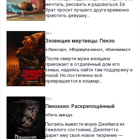
мечтать, рисовать и радоваться. Её
брат просит лучшего друга временно
приютить девушку...
18+
Зловещие мертвецы: Пекло
,
,
«Люксор»
«Формула кино»
«Киномакс»
После смерти мужа женщина
приезжает в отдалённый дом его
семьи, надеясь найти там поддержку и
покой. Но постепенно всё
превращается в кошмар...
18+
Пиноккио: Раскрепощённый
«Пять звёзд»
Пытаясь вывести внука Джеймса из
тяжёлого состояния, Джеппетто
дарит ему своё новое творение —