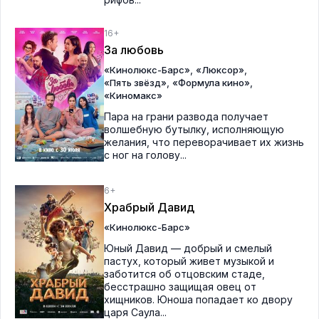
16+
За любовь
,
,
«Кинолюкс-Барс»
«Люксор»
,
,
«Пять звёзд»
«Формула кино»
«Киномакс»
Пара на грани развода получает
волшебную бутылку, исполняющую
желания, что переворачивает их жизнь
с ног на голову...
6+
Храбрый Давид
«Кинолюкс-Барс»
Юный Давид — добрый и смелый
пастух, который живет музыкой и
заботится об отцовским стаде,
бесстрашно защищая овец от
хищников. Юноша попадает ко двору
царя Саула...