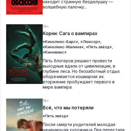
находит странную безделушку —
волшебную палочку...
18+
Корни: Сага о вампирах
,
,
«Кинолюкс-Барс»
«Люксор»
,
,
«Кинолюкс-Малина»
«Пять звёзд»
«Киномакс»
Пять блогеров решают провести
выходные вдали от цивилизации, в
глубине леса. Но беззаботный отдых
оборачивается кошмаром: их
вторжение пробуждает первого в
мире вампира.
18+
Всё, что мы потеряли
«Пять звёзд»
После смерти родителей молодая
начинающая художница Леа перестала