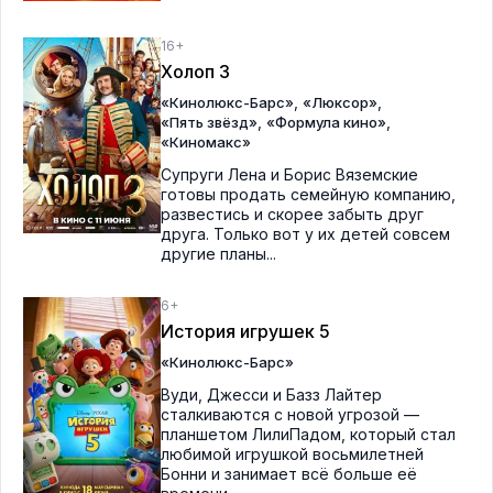
16+
Холоп 3
,
,
«Кинолюкс-Барс»
«Люксор»
,
,
«Пять звёзд»
«Формула кино»
«Киномакс»
Супруги Лена и Борис Вяземские
готовы продать семейную компанию,
развестись и скорее забыть друг
друга. Только вот у их детей совсем
другие планы...
6+
История игрушек 5
«Кинолюкс-Барс»
Вуди, Джесси и Базз Лайтер
сталкиваются с новой угрозой —
планшетом ЛилиПадом, который стал
любимой игрушкой восьмилетней
Бонни и занимает всё больше её