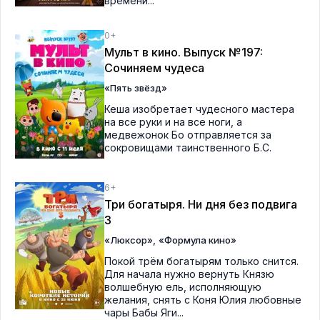
времени...
0+
Мульт в кино. Выпуск №197:
Сочиняем чудеса
«Пять звёзд»
Кеша изобретает чудесного мастера
на все руки и на все ноги, а
медвежонок Бо отправляется за
сокровищами таинственного Б.С.
6+
Три богатыря. Ни дня без подвига
3
,
«Люксор»
«Формула кино»
Покой трём богатырям только снится.
Для начала нужно вернуть Князю
волшебную ель, исполняющую
желания, снять с Коня Юлия любовные
чары Бабы Яги...