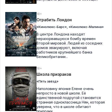
18+
Ограбить Лондон
,
«Кинолюкс-Барс»
«Кинолюкс-Малина»
В центре Лондона находят
неразорвавшуюся бомбу времен
Второй мировой. Людей из соседних
домов эвакуируют, включая
работников крупнейшего банка
Великобритании...
18+
Школа призраков
«Пять звёзд»
Наполовину японке Елене очень
непросто в новой школе. Её
единственной подругой становится
странная одноклассница Нян, которая
уверена, что в школе обитают
призраки...