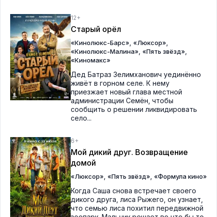
12+
Старый орёл
,
,
«Кинолюкс-Барс»
«Люксор»
,
,
«Кинолюкс-Малина»
«Пять звёзд»
«Киномакс»
Дед Батраз Зелимханович уединённо
живёт в горном селе. К нему
приезжает новый глава местной
администрации Семён, чтобы
сообщить о решении ликвидировать
село...
6+
Мой дикий друг. Возвращение
домой
,
,
«Люксор»
«Пять звёзд»
«Формула кино»
Когда Саша снова встречает своего
дикого друга, лиса Рыжего, он узнает,
что семью лиса похитил передвижной
зоопарк. Мальчик решает во что бы то