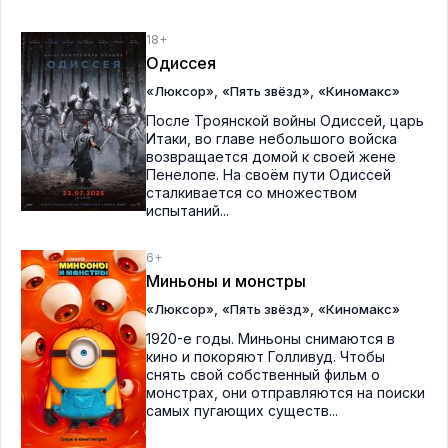
18+
Одиссея
,
,
«Люксор»
«Пять звёзд»
«Киномакс»
После Троянской войны Одиссей, царь
Итаки, во главе небольшого войска
возвращается домой к своей жене
Пенелопе. На своём пути Одиссей
сталкивается со множеством
испытаний...
6+
Миньоны и монстры
,
,
«Люксор»
«Пять звёзд»
«Киномакс»
1920-е годы. Миньоны снимаются в
кино и покоряют Голливуд. Чтобы
снять свой собственный фильм о
монстрах, они отправляются на поиски
самых пугающих существ...