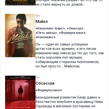
ни стало вернуть их домой...
18+
Майкл
,
,
«Кинолюкс-Барс»
«Люксор»
,
,
«Пять звёзд»
«Формула кино»
«Киномакс»
Он — один из самых успешных
артистов всех времен, а его песни
изменили мир навсегда. Но до того, как
стать королём поп-музыки,
собирающим стадионы поклонников,
он был просто… Майклом.
18+
Обсессия
«Формула кино»
Безнадежный романтик Беар давно и
безответно влюблен в красавицу Ники.
Однажды в магазине эзотерики он