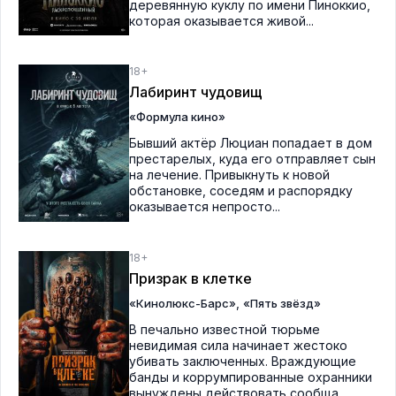
деревянную куклу по имени Пиноккио,
которая оказывается живой...
18+
Лабиринт чудовищ
«Формула кино»
Бывший актёр Люциан попадает в дом
престарелых, куда его отправляет сын
на лечение. Привыкнуть к новой
обстановке, соседям и распорядку
оказывается непросто...
18+
Призрак в клетке
,
«Кинолюкс-Барс»
«Пять звёзд»
В печально известной тюрьме
невидимая сила начинает жестоко
убивать заключенных. Враждующие
банды и коррумпированные охранники
вынуждены действовать сообща...