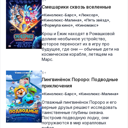
6+
Смешарики сквозь вселенные
,
,
«Кинолюкс-Барс»
«Люксор»
,
,
«Кинолюкс-Малина»
«Пять звёзд»
,
«Формула кино»
«Киномакс»
Крош и Ёжик находят в Ромашковой
долине необычное устройство,
которое переносит их в игру про
будущее, где они — обычные дети на
космическом корабле, летящем на
Марс.
6+
Пингвинёнок Пороро: Подводные
приключения
,
«Кинолюкс-Барс»
«Кинолюкс-Малина»
Отважный пингвинёнок Пороро и его
верные друзья решают исследовать
таинственные глубины океана.
Построив подводную лодку, они
погружаются в мир коралловых
рифов...