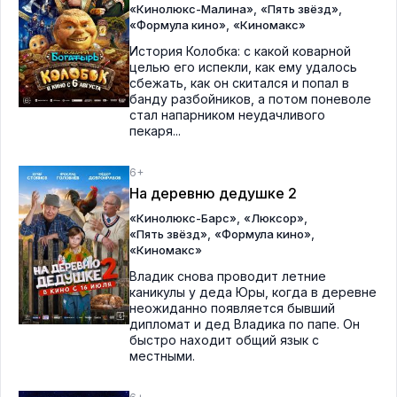
,
,
«Кинолюкс-Малина»
«Пять звёзд»
,
«Формула кино»
«Киномакс»
История Колобка: с какой коварной
целью его испекли, как ему удалось
сбежать, как он скитался и попал в
банду разбойников, а потом поневоле
стал напарником неудачливого
пекаря...
6+
На деревню дедушке 2
,
,
«Кинолюкс-Барс»
«Люксор»
,
,
«Пять звёзд»
«Формула кино»
«Киномакс»
Владик снова проводит летние
каникулы у деда Юры, когда в деревне
неожиданно появляется бывший
дипломат и дед Владика по папе. Он
быстро находит общий язык с
местными.