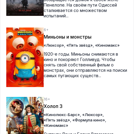
Пенелопе. На своём пути Одиссей
сталкивается со множеством
испытаний...
6+
Миньоны и монстры
,
,
«Люксор»
«Пять звёзд»
«Киномакс»
1920-е годы. Миньоны снимаются в
кино и покоряют Голливуд. Чтобы
снять свой собственный фильм о
монстрах, они отправляются на поиски
самых пугающих существ...
16+
Холоп 3
,
,
«Кинолюкс-Барс»
«Люксор»
,
,
«Пять звёзд»
«Формула кино»
«Киномакс»