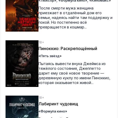
,
,
«Люксор»
«Формула кино»
«Киномакс»
После смерти мужа женщина
приезжает в отдалённый дом его
семьи, надеясь найти там поддержку и
покой. Но постепенно всё
превращается в кошмар...
18+
Пиноккио: Раскрепощённый
«Пять звёзд»
Пытаясь вывести внука Джеймса из
тяжёлого состояния, Джеппетто
дарит ему своё новое творение —
деревянную куклу по имени Пиноккио,
которая оказывается живой...
18+
Лабиринт чудовищ
«Формула кино»