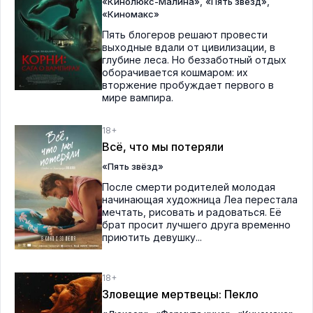
,
,
«Кинолюкс-Малина»
«Пять звёзд»
«Киномакс»
Пять блогеров решают провести
выходные вдали от цивилизации, в
глубине леса. Но беззаботный отдых
оборачивается кошмаром: их
вторжение пробуждает первого в
мире вампира.
18+
Всё, что мы потеряли
«Пять звёзд»
После смерти родителей молодая
начинающая художница Леа перестала
мечтать, рисовать и радоваться. Её
брат просит лучшего друга временно
приютить девушку...
18+
Зловещие мертвецы: Пекло