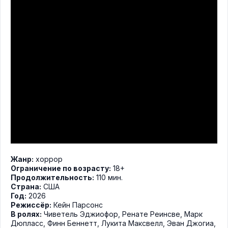
Жанр:
хоррор
Ограничение по возрасту:
18+
Продолжительность:
110 мин.
Страна:
США
Год:
2026
Режиссёр:
Кейн Парсонс
В ролях:
Чиветель Эджиофор
,
Ренате Реинсве
,
Марк
Дюпласс
,
Финн Беннетт
,
Лукита Максвелл
,
Эван Джогиа
,