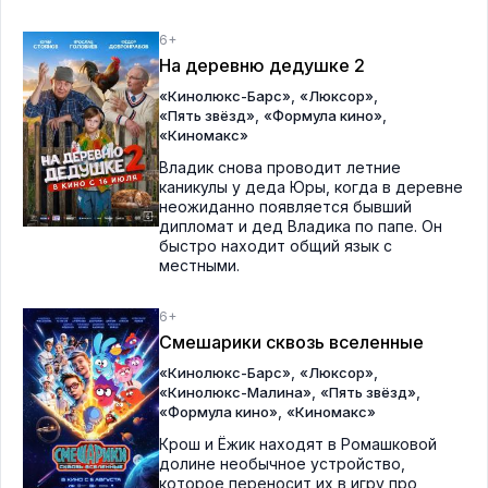
6+
На деревню дедушке 2
,
,
«Кинолюкс-Барс»
«Люксор»
,
,
«Пять звёзд»
«Формула кино»
«Киномакс»
Владик снова проводит летние
каникулы у деда Юры, когда в деревне
неожиданно появляется бывший
дипломат и дед Владика по папе. Он
быстро находит общий язык с
местными.
6+
Смешарики сквозь вселенные
,
,
«Кинолюкс-Барс»
«Люксор»
,
,
«Кинолюкс-Малина»
«Пять звёзд»
,
«Формула кино»
«Киномакс»
Крош и Ёжик находят в Ромашковой
долине необычное устройство,
которое переносит их в игру про