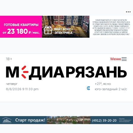
18+
Меню
четверг
+21°, ясно
8/6/2026 9:11:34 pm
юго-западный 2 м/с