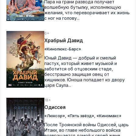
Пара на грани развода получает
волшебную бутылку, исполняющую
желания, что переворачивает их жизнь
с ног на голову...
6+
Храбрый Давид
«Кинолюкс-Барс»
Юный Давид — добрый и смелый
пастух, который живет музыкой и
заботится об отцовским стаде,
бесстрашно защищая овец от
хищников. Юноша попадает ко двору
царя Саула...
18+
Одиссея
,
,
«Люксор»
«Пять звёзд»
«Киномакс»
После Троянской войны Одиссей, царь
Итаки, во главе небольшого войска
возвращается домой к своей жене