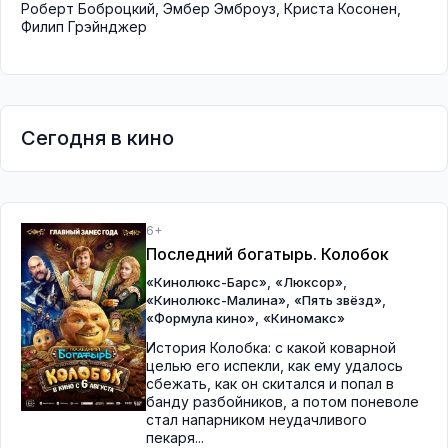
Роберт Боброцкий
,
Эмбер Эмброуз
,
Криста Косонен
,
Филип Грэйнджер
Сегодня в кино
6+
Последний богатырь. Колобок
,
,
«Кинолюкс-Барс»
«Люксор»
,
,
«Кинолюкс-Малина»
«Пять звёзд»
,
«Формула кино»
«Киномакс»
История Колобка: с какой коварной
целью его испекли, как ему удалось
сбежать, как он скитался и попал в
банду разбойников, а потом поневоле
стал напарником неудачливого
пекаря...