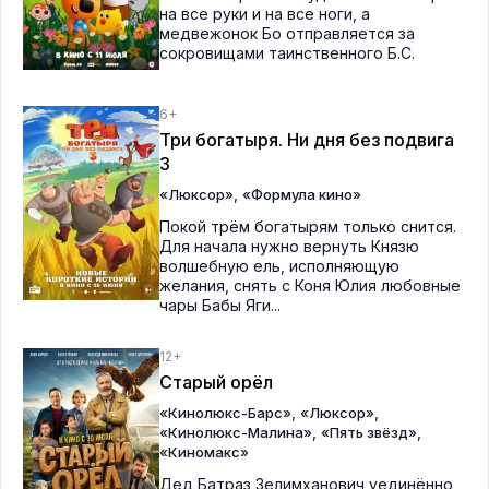
на все руки и на все ноги, а
медвежонок Бо отправляется за
сокровищами таинственного Б.С.
6+
Три богатыря. Ни дня без подвига
3
,
«Люксор»
«Формула кино»
Покой трём богатырям только снится.
Для начала нужно вернуть Князю
волшебную ель, исполняющую
желания, снять с Коня Юлия любовные
чары Бабы Яги...
12+
Старый орёл
,
,
«Кинолюкс-Барс»
«Люксор»
,
,
«Кинолюкс-Малина»
«Пять звёзд»
«Киномакс»
Дед Батраз Зелимханович уединённо