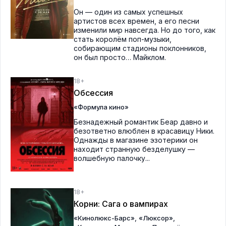
Он — один из самых успешных
артистов всех времен, а его песни
изменили мир навсегда. Но до того, как
стать королём поп-музыки,
собирающим стадионы поклонников,
он был просто… Майклом.
18+
Обсессия
«Формула кино»
Безнадежный романтик Беар давно и
безответно влюблен в красавицу Ники.
Однажды в магазине эзотерики он
находит странную безделушку —
волшебную палочку...
18+
Корни: Сага о вампирах
,
,
«Кинолюкс-Барс»
«Люксор»