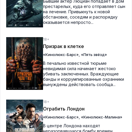
Бывший актёр Люциан попадает в дом
престарелых, куда его отправляет сын
на лечение. Привыкнуть к новой
обстановке, соседям и распорядку
оказывается непросто...
18+
Призрак в клетке
,
«Кинолюкс-Барс»
«Пять звёзд»
В печально известной тюрьме
невидимая сила начинает жестоко
убивать заключенных. Враждующие
банды и коррумпированные охранники
вынуждены действовать сообща...
18+
Ограбить Лондон
,
«Кинолюкс-Барс»
«Кинолюкс-Малина»
В центре Лондона находят
неразорвавшуюся бомбу времен