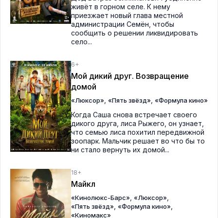
живёт в горном селе. К нему
приезжает новый глава местной
администрации Семён, чтобы
сообщить о решении ликвидировать
село...
6+
Мой дикий друг. Возвращение
домой
,
,
«Люксор»
«Пять звёзд»
«Формула кино»
Когда Саша снова встречает своего
дикого друга, лиса Рыжего, он узнает,
что семью лиса похитил передвижной
зоопарк. Мальчик решает во что бы то
ни стало вернуть их домой...
18+
Майкл
,
,
«Кинолюкс-Барс»
«Люксор»
,
,
«Пять звёзд»
«Формула кино»
«Киномакс»