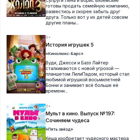
Супруги Лена и Борис Вяземские
готовы продать семейную компанию,
развестись и скорее забыть друг
друга. Только вот у их детей совсем
другие планы...
6+
История игрушек 5
«Кинолюкс-Барс»
Вуди, Джесси и Базз Лайтер
сталкиваются с новой угрозой —
планшетом ЛилиПадом, который стал
любимой игрушкой восьмилетней
Бонни и занимает всё больше её
времени...
0+
Мульт в кино. Выпуск №197:
Сочиняем чудеса
«Пять звёзд»
Кеша изобретает чудесного мастера