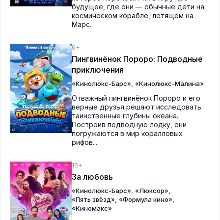
будущее, где они — обычные дети на
космическом корабле, летящем на
Марс.
6+
Пингвинёнок Пороро: Подводные
приключения
,
«Кинолюкс-Барс»
«Кинолюкс-Малина»
Отважный пингвинёнок Пороро и его
верные друзья решают исследовать
таинственные глубины океана.
Построив подводную лодку, они
погружаются в мир коралловых
рифов...
16+
За любовь
,
,
«Кинолюкс-Барс»
«Люксор»
,
,
«Пять звёзд»
«Формула кино»
«Киномакс»