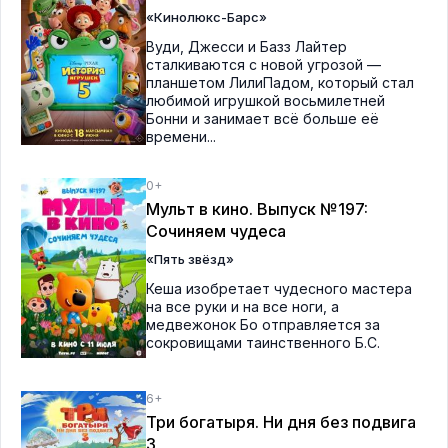
«Кинолюкс-Барс»
Вуди, Джесси и Базз Лайтер
сталкиваются с новой угрозой —
планшетом ЛилиПадом, который стал
любимой игрушкой восьмилетней
Бонни и занимает всё больше её
времени...
0+
Мульт в кино. Выпуск №197:
Сочиняем чудеса
«Пять звёзд»
Кеша изобретает чудесного мастера
на все руки и на все ноги, а
медвежонок Бо отправляется за
сокровищами таинственного Б.С.
6+
Три богатыря. Ни дня без подвига
3