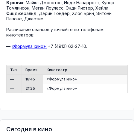
В ролях:
Майкл Джонстон
,
Инде Наварретт
,
Купер
Томлинсон
,
Меган Лоулесс
,
Энди Рихтер
,
Хейли
Фицджеральд
,
Дэрин Тондер
,
Хлоя Брин
,
Энтони
Павоне
,
Джастис
Расписание сеансов уточняйте по телефонам
кинотеатров:
—
«Формула кино»:
+7 (4912) 62-27-10.
Тип
Время
Кинотеатр
—
16:45
«Формула кино»
—
21:25
«Формула кино»
Сегодня в кино