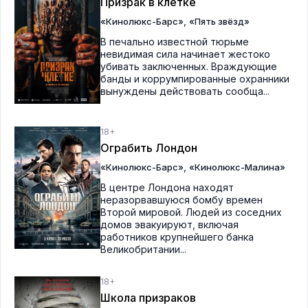
Призрак в клетке
,
«Кинолюкс-Барс»
«Пять звёзд»
В печально известной тюрьме
невидимая сила начинает жестоко
убивать заключенных. Враждующие
банды и коррумпированные охранники
вынуждены действовать сообща...
18+
Ограбить Лондон
,
«Кинолюкс-Барс»
«Кинолюкс-Малина»
В центре Лондона находят
неразорвавшуюся бомбу времен
Второй мировой. Людей из соседних
домов эвакуируют, включая
работников крупнейшего банка
Великобритании...
18+
Школа призраков