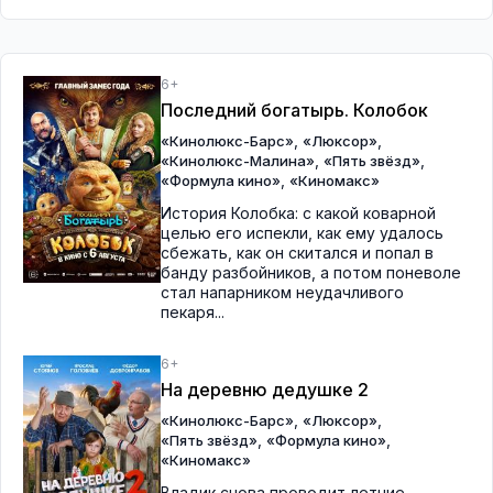
6+
Последний богатырь. Колобок
,
,
«Кинолюкс-Барс»
«Люксор»
,
,
«Кинолюкс-Малина»
«Пять звёзд»
,
«Формула кино»
«Киномакс»
История Колобка: с какой коварной
целью его испекли, как ему удалось
сбежать, как он скитался и попал в
банду разбойников, а потом поневоле
стал напарником неудачливого
пекаря...
6+
На деревню дедушке 2
,
,
«Кинолюкс-Барс»
«Люксор»
,
,
«Пять звёзд»
«Формула кино»
«Киномакс»
Владик снова проводит летние