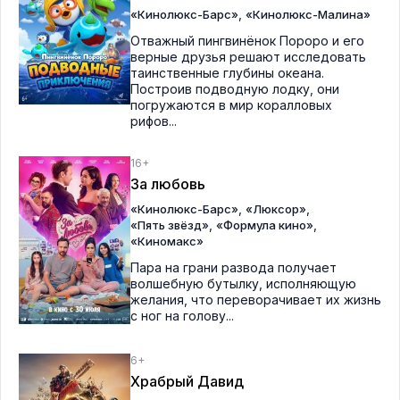
,
«Кинолюкс-Барс»
«Кинолюкс-Малина»
Отважный пингвинёнок Пороро и его
верные друзья решают исследовать
таинственные глубины океана.
Построив подводную лодку, они
погружаются в мир коралловых
рифов...
16+
За любовь
,
,
«Кинолюкс-Барс»
«Люксор»
,
,
«Пять звёзд»
«Формула кино»
«Киномакс»
Пара на грани развода получает
волшебную бутылку, исполняющую
желания, что переворачивает их жизнь
с ног на голову...
6+
Храбрый Давид