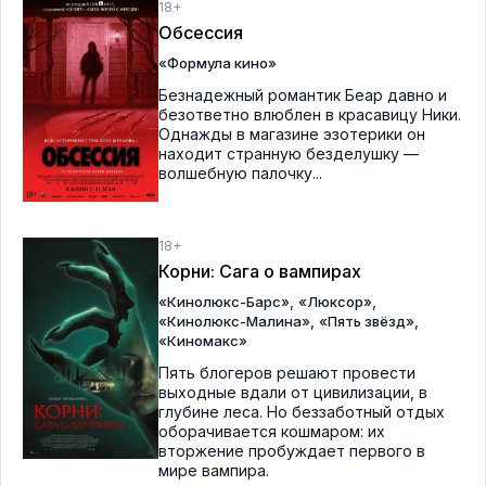
18+
Обсессия
«Формула кино»
Безнадежный романтик Беар давно и
безответно влюблен в красавицу Ники.
Однажды в магазине эзотерики он
находит странную безделушку —
волшебную палочку...
18+
Корни: Сага о вампирах
,
,
«Кинолюкс-Барс»
«Люксор»
,
,
«Кинолюкс-Малина»
«Пять звёзд»
«Киномакс»
Пять блогеров решают провести
выходные вдали от цивилизации, в
глубине леса. Но беззаботный отдых
оборачивается кошмаром: их
вторжение пробуждает первого в
мире вампира.