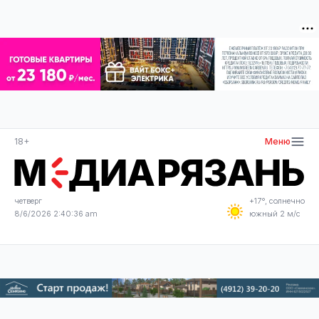
18+
Меню
четверг
+17°, солнечно
8/6/2026 2:40:37 am
южный 2 м/с