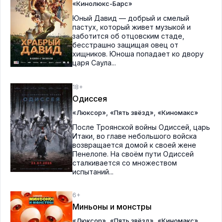
«Кинолюкс-Барс»
Юный Давид — добрый и смелый
пастух, который живет музыкой и
заботится об отцовским стаде,
бесстрашно защищая овец от
хищников. Юноша попадает ко двору
царя Саула...
18+
Одиссея
,
,
«Люксор»
«Пять звёзд»
«Киномакс»
После Троянской войны Одиссей, царь
Итаки, во главе небольшого войска
возвращается домой к своей жене
Пенелопе. На своём пути Одиссей
сталкивается со множеством
испытаний...
6+
Миньоны и монстры
,
,
«Люксор»
«Пять звёзд»
«Киномакс»