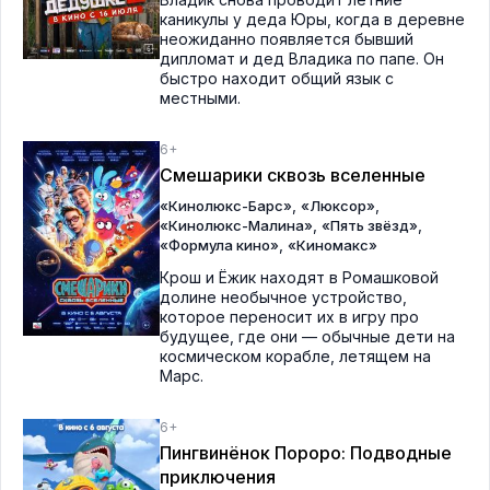
каникулы у деда Юры, когда в деревне
неожиданно появляется бывший
дипломат и дед Владика по папе. Он
быстро находит общий язык с
местными.
6+
Смешарики сквозь вселенные
,
,
«Кинолюкс-Барс»
«Люксор»
,
,
«Кинолюкс-Малина»
«Пять звёзд»
,
«Формула кино»
«Киномакс»
Крош и Ёжик находят в Ромашковой
долине необычное устройство,
которое переносит их в игру про
будущее, где они — обычные дети на
космическом корабле, летящем на
Марс.
6+
Пингвинёнок Пороро: Подводные
приключения