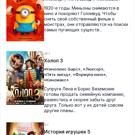
1920-е годы. Миньоны снимаются в
кино и покоряют Голливуд. Чтобы
снять свой собственный фильм о
монстрах, они отправляются на поиски
самых пугающих существ...
16+
Холоп 3
,
,
«Кинолюкс-Барс»
«Люксор»
,
,
«Пять звёзд»
«Формула кино»
«Киномакс»
Супруги Лена и Борис Вяземские
готовы продать семейную компанию,
развестись и скорее забыть друг
друга. Только вот у их детей совсем
другие планы...
6+
История игрушек 5