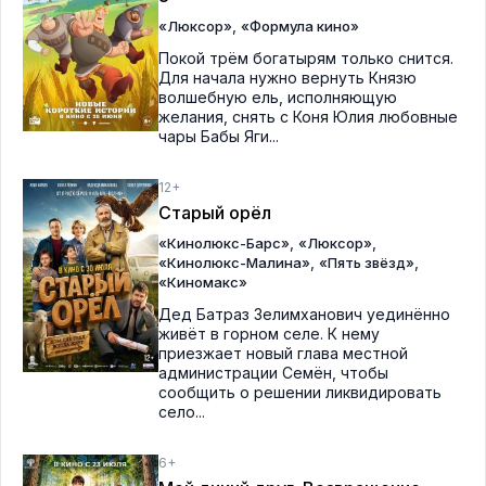
,
«Люксор»
«Формула кино»
Покой трём богатырям только снится.
Для начала нужно вернуть Князю
волшебную ель, исполняющую
желания, снять с Коня Юлия любовные
чары Бабы Яги...
12+
Старый орёл
,
,
«Кинолюкс-Барс»
«Люксор»
,
,
«Кинолюкс-Малина»
«Пять звёзд»
«Киномакс»
Дед Батраз Зелимханович уединённо
живёт в горном селе. К нему
приезжает новый глава местной
администрации Семён, чтобы
сообщить о решении ликвидировать
село...
6+