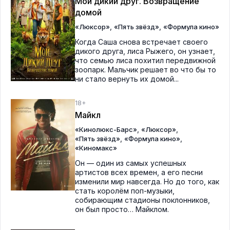
Мой дикий друг. Возвращение
домой
,
,
«Люксор»
«Пять звёзд»
«Формула кино»
Когда Саша снова встречает своего
дикого друга, лиса Рыжего, он узнает,
что семью лиса похитил передвижной
зоопарк. Мальчик решает во что бы то
ни стало вернуть их домой...
18+
Майкл
,
,
«Кинолюкс-Барс»
«Люксор»
,
,
«Пять звёзд»
«Формула кино»
«Киномакс»
Он — один из самых успешных
артистов всех времен, а его песни
изменили мир навсегда. Но до того, как
стать королём поп-музыки,
собирающим стадионы поклонников,
он был просто… Майклом.