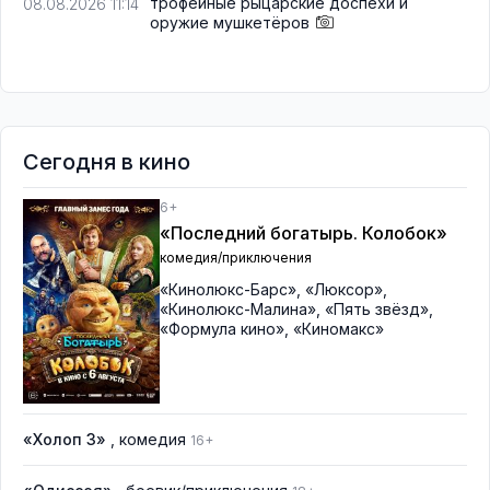
трофейные рыцарские доспехи и
08.08.2026 11:14
оружие мушкетёров
Сегодня в кино
6+
«Последний богатырь. Колобок»
комедия/приключения
«Кинолюкс-Барс»
,
«Люксор»
,
«Кинолюкс-Малина»
,
«Пять звёзд»
,
«Формула кино»
,
«Киномакс»
«Холоп 3»
, комедия
16+