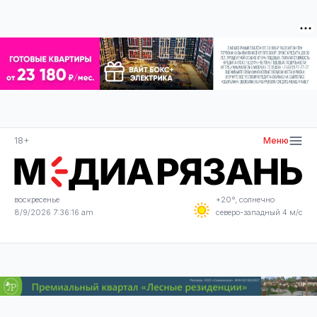
18+
Меню
воскресенье
+20°, солнечно
8/9/2026 7:36:16 am
северо-западный 4 м/с