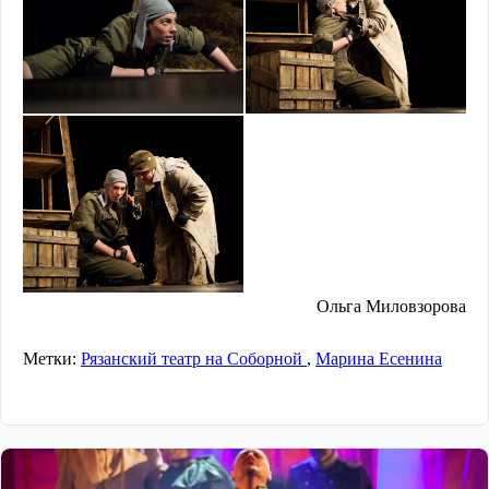
Ольга Миловзорова
Метки:
Рязанский театр на Соборной
,
Марина Есенина