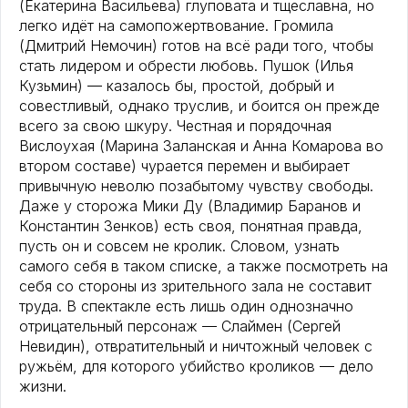
(Екатерина Васильева) глуповата и тщеславна, но
легко идёт на самопожертвование. Громила
(Дмитрий Немочин) готов на всё ради того, чтобы
стать лидером и обрести любовь. Пушок (Илья
Кузьмин) — казалось бы, простой, добрый и
совестливый, однако труслив, и боится он прежде
всего за свою шкуру. Честная и порядочная
Вислоухая (Марина Заланская и Анна Комарова во
втором составе) чурается перемен и выбирает
привычную неволю позабытому чувству свободы.
Даже у сторожа Мики Ду (Владимир Баранов и
Константин Зенков) есть своя, понятная правда,
пусть он и совсем не кролик. Словом, узнать
самого себя в таком списке, а также посмотреть на
себя со стороны из зрительного зала не составит
труда. В спектакле есть лишь один однозначно
отрицательный персонаж — Слаймен (Сергей
Невидин), отвратительный и ничтожный человек с
ружьём, для которого убийство кроликов — дело
жизни.