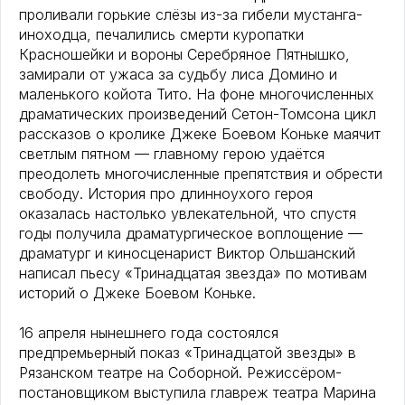
проливали горькие слёзы из-за гибели мустанга-
иноходца, печалились смерти куропатки
Красношейки и вороны Серебряное Пятнышко,
замирали от ужаса за судьбу лиса Домино и
маленького койота Тито. На фоне многочисленных
драматических произведений Сетон-Томсона цикл
рассказов о кролике Джеке Боевом Коньке маячит
светлым пятном — главному герою удаётся
преодолеть многочисленные препятствия и обрести
свободу. История про длинноухого героя
оказалась настолько увлекательной, что спустя
годы получила драматургическое воплощение —
драматург и киносценарист Виктор Ольшанский
написал пьесу «Тринадцатая звезда» по мотивам
историй о Джеке Боевом Коньке.
16 апреля нынешнего года состоялся
предпремьерный показ «Тринадцатой звезды» в
Рязанском театре на Соборной. Режиссёром-
постановщиком выступила главреж театра Марина