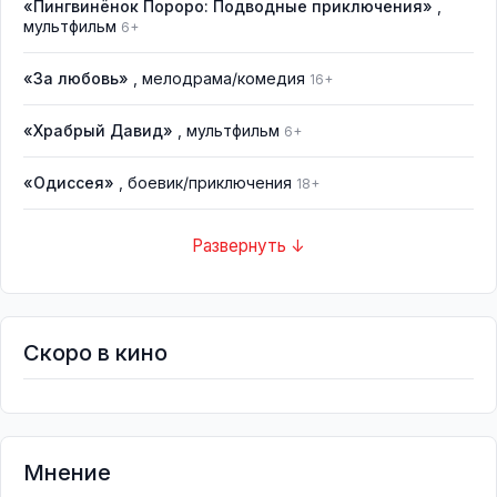
«Пингвинёнок Пороро: Подводные приключения»
,
мультфильм
6+
«За любовь»
, мелодрама/комедия
16+
«Храбрый Давид»
, мультфильм
6+
«Одиссея»
, боевик/приключения
18+
Развернуть ↓
Скоро в кино
Мнение