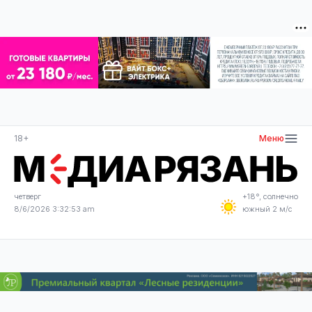
18+
Меню
четверг
+18°, солнечно
8/6/2026 3:32:55 am
южный 2 м/с