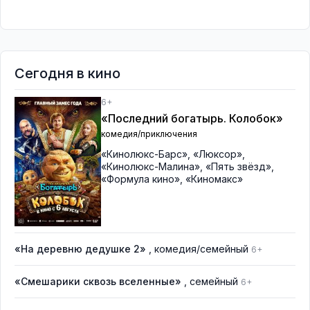
Сегодня в кино
6+
«Последний богатырь. Колобок»
комедия/приключения
«Кинолюкс-Барс»
,
«Люксор»
,
«Кинолюкс-Малина»
,
«Пять звёзд»
,
«Формула кино»
,
«Киномакс»
«На деревню дедушке 2»
, комедия/семейный
6+
«Смешарики сквозь вселенные»
, семейный
6+