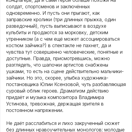
концлагерь, да и сами герои больше похожи на
солдат, спортсменов и заключённых
одновременно. И пусть они прыгают, как
заправские кролики (три длинных прыжка, один
разведочный), пусть выписывают в воздухе
кульбиты и продаются за морковку, детским
утренником (а с чем ещё может ассоциироваться
костюм зайчика?) в спектакле не пахнет, да и
чувства тут совершенно человеческие, понятные и
доступные. Правда, присмотревшись, можно
разглядеть, что шапочки артистов снабжены
ушками, то есть на сцене действительно мальчики-
зайчики. Но это, скорее, улыбка художника-
постановщика Юлии Ксензовой, чуть разбавляющая
суровый облик героев. Драматизм действию
придаёт и музыка композитора Владимира
Устинова, тревожная, держащая зрителя в
постоянном напряжении.
Не даёт расслабиться и лихо закрученный сюжет
без длинных нравоучительных монологов: молодые