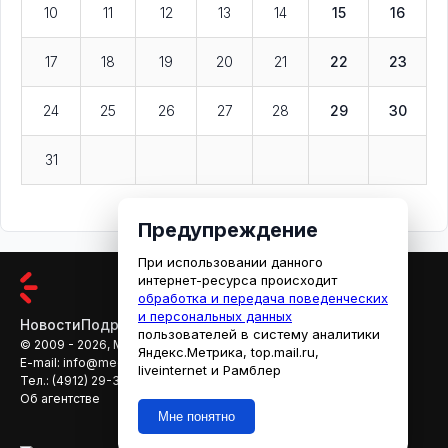
10
11
12
13
14
15
16
17
18
19
20
21
22
23
24
25
26
27
28
29
30
31
Предупреждение
При использовании данного
интернет-ресурса происходит
обработка и передача поведенческих
и персональных данных
Новости
Подробности
Афиша
Кино
пользователей в систему аналитики
© 2009 - 2026, МЕДИАРЯЗАНЬ
Яндекс.Метрика, top.mail.ru,
E-mail:
info@mediaryazan.ru
,
reklama@mediaryazan.ru
liveinternet и Рамблер
Тел.:
(4912) 29-33-66
Об агентстве
Мне понятно