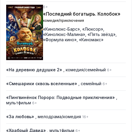
6+
«Последний богатырь. Колобок»
комедия/приключения
«Кинолюкс-Барс»
,
«Люксор»
,
«Кинолюкс-Малина»
,
«Пять звёзд»
,
«Формула кино»
,
«Киномакс»
«На деревню дедушке 2»
, комедия/семейный
6+
«Смешарики сквозь вселенные»
, семейный
6+
«Пингвинёнок Пороро: Подводные приключения»
,
мультфильм
6+
«За любовь»
, мелодрама/комедия
16+
«Храбрый Давид»
, мультфильм
6+