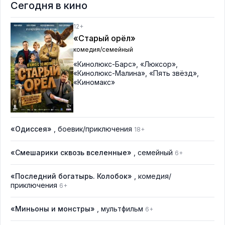
Сегодня в кино
12+
«Старый орёл»
комедия/семейный
«Кинолюкс-Барс»
,
«Люксор»
,
«Кинолюкс-Малина»
,
«Пять звёзд»
,
«Киномакс»
«Одиссея»
, боевик/приключения
18+
«Смешарики сквозь вселенные»
, семейный
6+
«Последний богатырь. Колобок»
, комедия/
приключения
6+
«Миньоны и монстры»
, мультфильм
6+