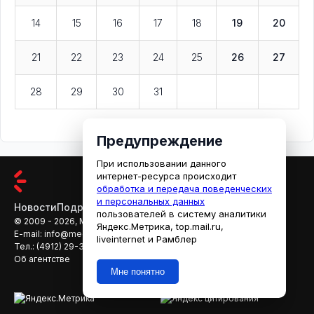
14
15
16
17
18
19
20
21
22
23
24
25
26
27
28
29
30
31
Предупреждение
При использовании данного
интернет-ресурса происходит
обработка и передача поведенческих
и персональных данных
Новости
Подробности
Афиша
Кино
пользователей в систему аналитики
© 2009 - 2026, МЕДИАРЯЗАНЬ
Яндекс.Метрика, top.mail.ru,
E-mail:
info@mediaryazan.ru
,
reklama@mediaryazan.ru
liveinternet и Рамблер
Тел.:
(4912) 29-33-66
Об агентстве
Мне понятно