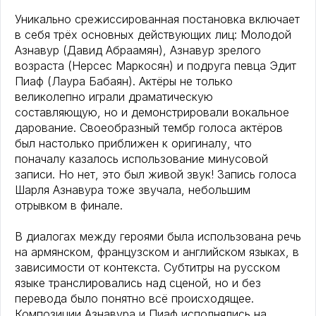
Уникально срежиссированная постановка включает
в себя трёх основных действующих лиц: Молодой
Азнавур (Давид Абраамян), Азнавур зрелого
возраста (Нерсес Маркосян) и подруга певца Эдит
Пиаф (Лаура Бабаян). Актёры не только
великолепно играли драматическую
составляющую, но и демонстрировали вокальное
дарование. Своеобразный тембр голоса актёров
был настолько приближен к оригиналу, что
поначалу казалось использование минусовой
записи. Но нет, это был живой звук! Запись голоса
Шарля Азнавура тоже звучала, небольшим
отрывком в финале.
В диалогах между героями была использована речь
на армянском, французском и английском языках, в
зависимости от контекста. Субтитры на русском
языке транслировались над сценой, но и без
перевода было понятно всё происходящее.
Композиции Азнавура и Пиаф исполнялись на