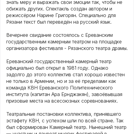
знать меру и выражать свои эмоции так, чтобы не
обижать других. Спектакль создан автором и
режиссёром Нарине Григорян. Специально для
Рязани текст был переведён на русский язык.
Вечернее свидание состоялось с Ереванским
государственным камерным театром на площадке
организатора фестиваля - Рязанского театра драмы.
Ереванский государственный камерный театр
официально был открыт в 1981 году. Однако
задолго до этого коллектив стал хорошо известен
не только в Армении, но и за её пределами как
команда КВН Ереванского Политехнического
института (капитан Ара Ернджакян), завоёвывшая
призовые места на всесоюзных соревнованиях.
Театральные постановки коллектива, принявшего
эстафету КВН, с успехом шли по всей стране. Так
был сформирован Камерный театр. Нынешний театр
— участник и лауреат многих фестивалей в