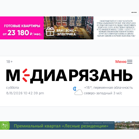
18+
Меню
суббота
+18°, переменная облачность
8/8/2026 10:42:40 pm
северо-западный 3 м/с