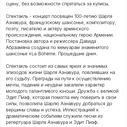
сцену, без возможности спрятаться за кулисы.
Спектакль - концерт посвящён 100-летию Шарля
Азнавура, французскому шансонье, композитору,
поэту, писателю и актёру армянского
происхождения, национальному герою Армении.
Постановка автора и режиссёра Давида
Абраамяна создана по мемуарам знаменитого
шансонье «La Bohème. Прошедшие дни».
Спектакль состоит из самых ярких и значимых
эпизодов жизни Шарля Азнавура, повлиявших на
его судьбу. Преграды на пути к осуществлению
мечты, падения и неудачи закалили характер
молодого талантливого юноши. Дружба с великой
Эдит Пиаф, которая помогла ему поверить в свои
силы, позволила Шарлю Азнавуру добраться до
вершины славы и успеха. Иллюстрацией к
драматическим событиям служили песни из
репертуара Шарля Азнавура и Эдит Пиаф.