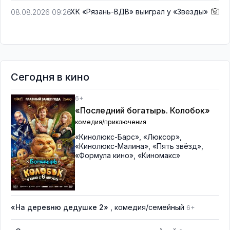
ХК «Рязань-ВДВ» выиграл у «Звезды»
08.08.2026 09:26
Сегодня в кино
6+
«Последний богатырь. Колобок»
комедия/приключения
«Кинолюкс-Барс»
,
«Люксор»
,
«Кинолюкс-Малина»
,
«Пять звёзд»
,
«Формула кино»
,
«Киномакс»
«На деревню дедушке 2»
, комедия/семейный
6+