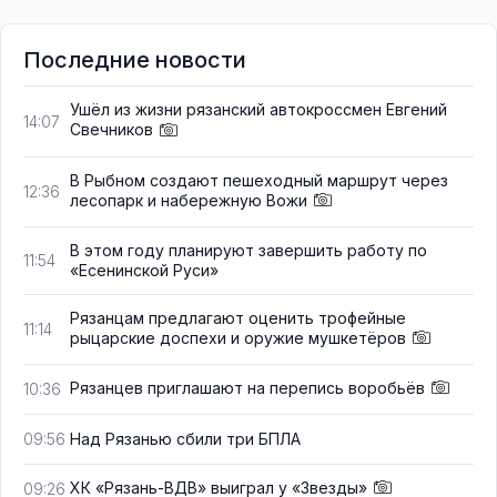
Последние новости
Ушёл из жизни рязанский автокроссмен Евгений
14:07
Свечников
В Рыбном создают пешеходный маршрут через
12:36
лесопарк и набережную Вожи
В этом году планируют завершить работу по
11:54
«Есенинской Руси»
Рязанцам предлагают оценить трофейные
11:14
рыцарские доспехи и оружие мушкетёров
Рязанцев приглашают на перепись воробьёв
10:36
Над Рязанью сбили три БПЛА
09:56
ХК «Рязань-ВДВ» выиграл у «Звезды»
09:26