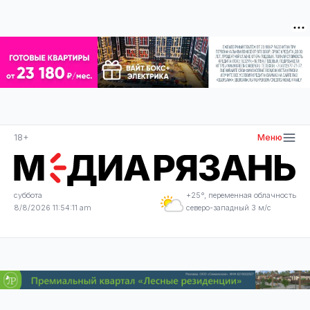
18+
Меню
суббота
+25°, переменная облачность
8/8/2026 11:54:13 am
северо-западный 3 м/с