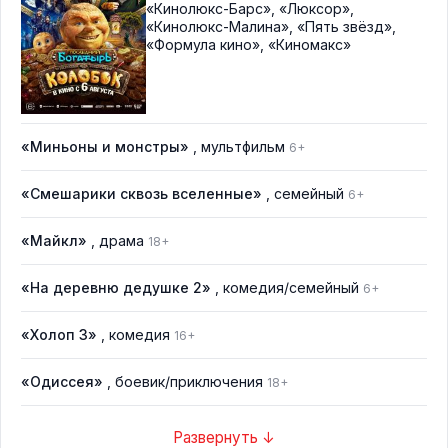
«Кинолюкс-Барс»
,
«Люксор»
,
«Кинолюкс-Малина»
,
«Пять звёзд»
,
«Формула кино»
,
«Киномакс»
«Миньоны и монстры»
, мультфильм
6+
«Смешарики сквозь вселенные»
, семейный
6+
«Майкл»
, драма
18+
«На деревню дедушке 2»
, комедия/семейный
6+
«Холоп 3»
, комедия
16+
«Одиссея»
, боевик/приключения
18+
Развернуть ↓