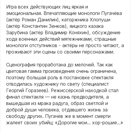
Игра всех действующих лиц яркая и
эмоциональная. Впечатляющие монологи Пугачёва
(актёр Роман Данилин), каторжника Хлопуши
(актёр Константин Зенков), яицкого казака
Зарубина (актёр Владимир Коняхин), обсуждение
хода военных действий мятежниками, страшные
монологи отступников - актёры не просто читают, а
проживают эти сцены со своими персонажами.
Сценография проработана до мелочей. Так как
цветовая гамма произведения очень ограничена,
поэтому большая роль в постановке спектакля
отводилась художнику по свету (специалист
Георгий Горазеев). Режиссёрской находкой стал
финал спектакля — не казнь предводителя, а
вышедшая из мрака радуга, образ светлой и
доброй души человека, отдавшего жизнь за
свободу других. Пугачёв же в момент смерти
жалеет своих убийц: «Дорогие мои... хор-рошие...»