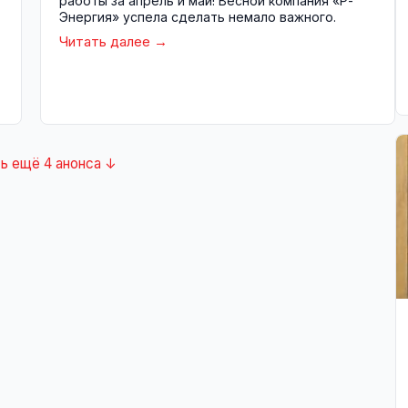
работы за апрель и май! Весной компания «Р-
Энергия» успела сделать немало важного.
Читать далее
ь ещё 4 анонса ↓