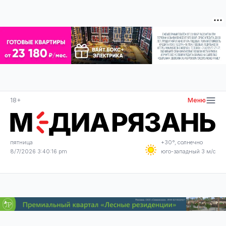
18+
Меню
пятница
+30°, солнечно
8/7/2026 3:40:17 pm
юго-западный 3 м/с