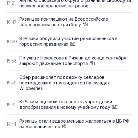
Жителю Сасовского округа ограничили свободу за
17:21
незаконное хранение патронов
Рязанцев приглашают на Всероссийские
16:47
соревнования по стритболу
В Рязани обсудили участие ремесленников в
16:20
городских праздниках
По улице Некрасова в Рязани до конца сентября
15:56
закроют движение транспорта
Сбер расширяет поддержку селлеров,
пострадавших от инцидентов на складах
15:49
Wildberries
В Рязани оценили готовность учреждений
15:31
допобразования к новому учебному году
Рязанцы стали вдвое меньше жаловаться в ЦБ РФ
14:44
на мошенничество