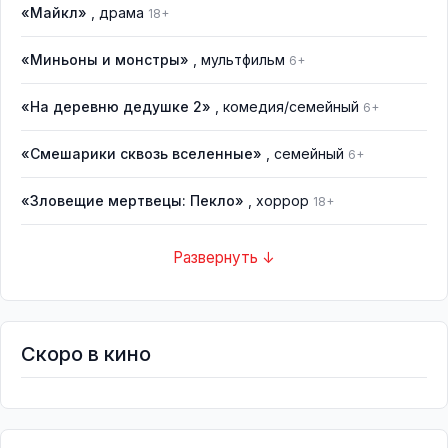
«Майкл»
, драма
18+
«Миньоны и монстры»
, мультфильм
6+
«На деревню дедушке 2»
, комедия/семейный
6+
«Смешарики сквозь вселенные»
, семейный
6+
«Зловещие мертвецы: Пекло»
, хоррор
18+
Развернуть ↓
Скоро в кино