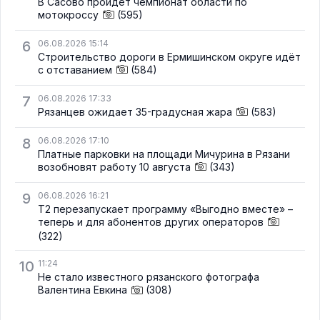
В Сасово пройдёт чемпионат области по
мотокроссу
(595)
6
06.08.2026 15:14
Строительство дороги в Ермишинском округе идёт
с отставанием
(584)
7
06.08.2026 17:33
Рязанцев ожидает 35-градусная жара
(583)
8
06.08.2026 17:10
Платные парковки на площади Мичурина в Рязани
возобновят работу 10 августа
(343)
9
06.08.2026 16:21
Т2 перезапускает программу «Выгодно вместе» –
теперь и для абонентов других операторов
(322)
10
11:24
Не стало известного рязанского фотографа
Валентина Евкина
(308)