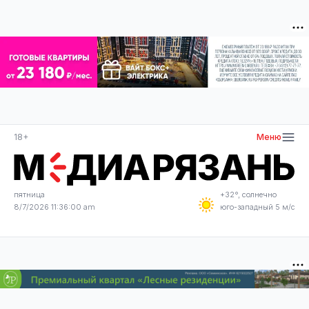
18+
Меню
пятница
+32°, солнечно
8/7/2026 11:36:01 am
юго-западный 5 м/с