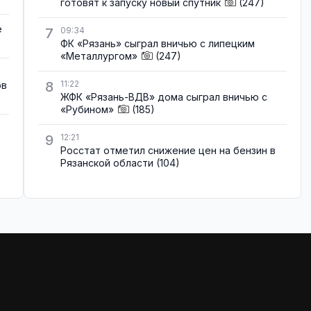
готовят к запуску новый спутник
(247)
е
7
09:34
ФК «Рязань» сыграл вничью с липецким
«Металлургом»
(247)
8
11:22
ов
ЖФК «Рязань-ВДВ» дома сыграл вничью с
«Рубином»
(185)
9
12:21
Росстат отметил снижение цен на бензин в
Рязанской области
(104)