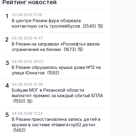
Рейтинг новостей
1
03.08.2026 11:39
В центре Рязани фура оборвала
контактную сеть троллейбусов
(2540)
2
06.08.2026 10:47
В Рязани на заправках «Роснефть» ввели
ограничения на бензин
(1873)
3
04.08.2026 20:02
В Рязани обрушилась крыша дома №12 на
улице Юннатов
(1592)
4
04.08.2026 12:36
Бойцам МОГ в Рязанской области
выплатят премию за каждый сбитый БПЛА
(1550)
5
04.08.2026 13:24
В Рязани приостановлена запись детей в
кружки в системе «Навигатор62.дети»
(1462)