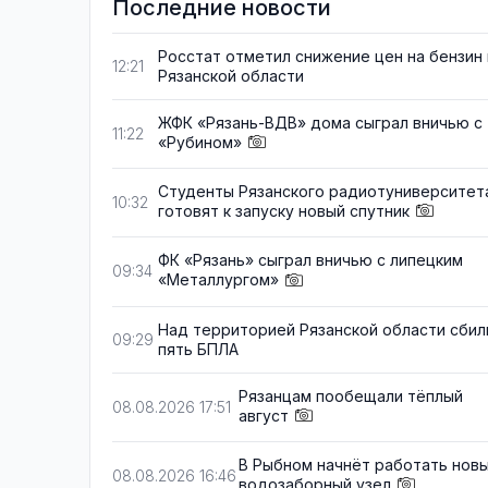
Последние новости
Росстат отметил снижение цен на бензин 
12:21
Рязанской области
ЖФК «Рязань-ВДВ» дома сыграл вничью с
11:22
«Рубином»
Студенты Рязанского радиотуниверситет
10:32
готовят к запуску новый спутник
ФК «Рязань» сыграл вничью с липецким
09:34
«Металлургом»
Над территорией Рязанской области сбил
09:29
пять БПЛА
Рязанцам пообещали тёплый
08.08.2026 17:51
август
В Рыбном начнёт работать нов
08.08.2026 16:46
водозаборный узел