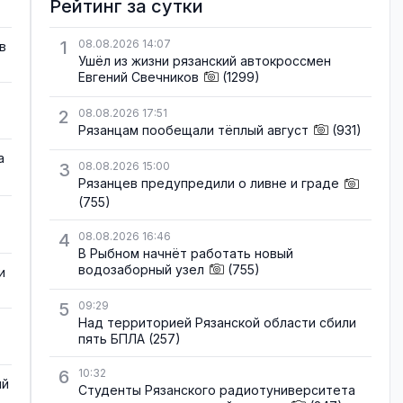
Рейтинг за сутки
1
08.08.2026 14:07
в
Ушёл из жизни рязанский автокроссмен
Евгений Свечников
(1299)
2
08.08.2026 17:51
Рязанцам пообещали тёплый август
(931)
а
3
08.08.2026 15:00
Рязанцев предупредили о ливне и граде
(755)
4
08.08.2026 16:46
В Рыбном начнёт работать новый
водозаборный узел
(755)
и
5
09:29
Над территорией Рязанской области сбили
пять БПЛА
(257)
6
10:32
ый
Студенты Рязанского радиотуниверситета