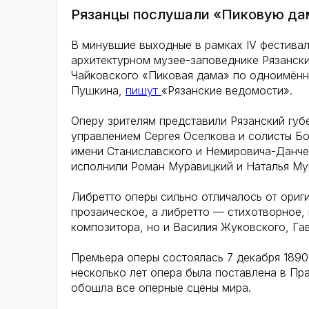
Рязанцы послушали «Пиковую да
В минувшие выходные в рамках IV фестивал
архитектурном музее-заповеднике Рязанск
Чайковского «Пиковая дама» по одноимён
Пушкина,
пишут
«Рязанские ведомости».
Оперу зрителям представили Рязанский губ
управлением Сергея Оселкова и солисты Бо
имени Станиславского и Немировича-Данче
исполнили Роман Муравицкий и Наталья М
Либретто оперы сильно отличалось от ориг
прозаическое, а либретто — стихотворное, 
композитора, но и Василия Жуковского, Г
Премьера оперы состоялась 7 декабря 1890
несколько лет опера была поставлена в Пра
обошла все оперные сцены мира.