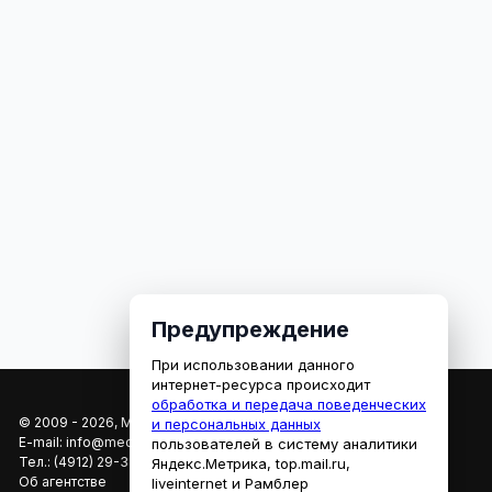
Предупреждение
При использовании данного
интернет-ресурса происходит
обработка и передача поведенческих
© 2009 - 2026, МЕДИАРЯЗАНЬ
и персональных данных
E-mail:
info@mediaryazan.ru
,
reklama@mediaryazan.ru
пользователей в систему аналитики
Тел.:
(4912) 29-33-66
Яндекс.Метрика, top.mail.ru,
Об агентстве
liveinternet и Рамблер