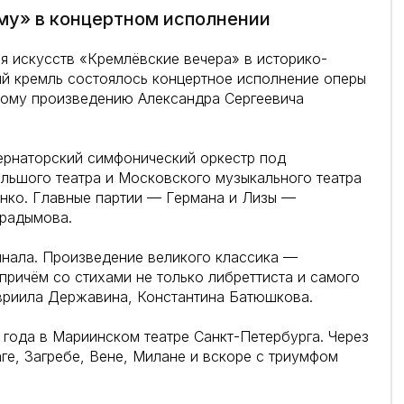
му» в концертном исполнении
я искусств «Кремлёвские вечера» в историко-
ий кремль состоялось концертное исполнение оперы
ному произведению Александра Сергеевича
ернаторский симфонический оркестр под
льшого театра и Московского музыкального театра
нко. Главные партии — Германа и Лизы —
урадымова.
инала. Произведение великого классика —
причём со стихами не только либреттиста и самого
авриила Державина, Константина Батюшкова.
 года в Мариинском театре Санкт-Петербурга. Через
ге, Загребе, Вене, Милане и вскоре с триумфом