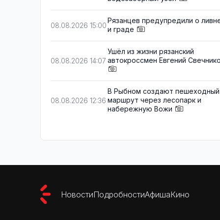
Рязанцев предупредили о ливн
08.08.2026 15:00
и граде
Ушёл из жизни рязанский
автокроссмен Евгений Свечник
08.08.2026 14:07
В Рыбном создают пешеходный
маршрут через лесопарк и
08.08.2026 12:36
набережную Вожи
Новости
Подробности
Афиша
Кино