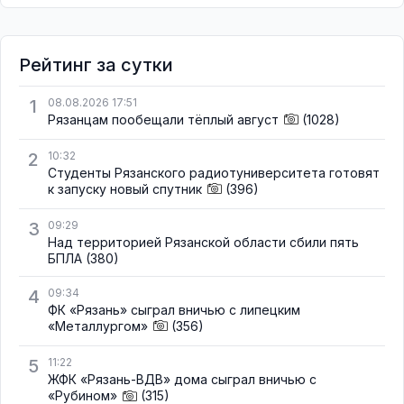
Рейтинг за сутки
1
08.08.2026 17:51
Рязанцам пообещали тёплый август
(1028)
2
10:32
Студенты Рязанского радиотуниверситета готовят
к запуску новый спутник
(396)
3
09:29
Над территорией Рязанской области сбили пять
БПЛА
(380)
4
09:34
ФК «Рязань» сыграл вничью с липецким
«Металлургом»
(356)
5
11:22
ЖФК «Рязань-ВДВ» дома сыграл вничью с
«Рубином»
(315)