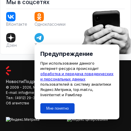
Мы в соцсетях
ВКонтакте
Одноклассники
Дзен
Телеграм
Предупреждение
При использовании данного
интернет-ресурса происходит
обработка и передача поведенческих
и персональных данных
Новости
Подробности
Афиша
Кино
пользователей в систему аналитики
© 2009 - 2026, МЕДИАРЯЗАНЬ
Яндекс.Метрика, top.mail.ru,
E-mail:
info@mediaryazan.ru
,
reklama@mediaryazan.ru
liveinternet и Рамблер
Тел.:
(4912) 29-33-66
Об агентстве
Мне понятно