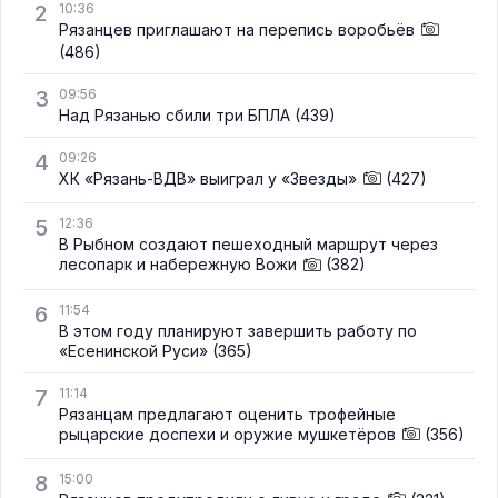
2
10:36
Рязанцев приглашают на перепись воробьёв
(486)
3
09:56
Над Рязанью сбили три БПЛА
(439)
4
09:26
ХК «Рязань-ВДВ» выиграл у «Звезды»
(427)
5
12:36
В Рыбном создают пешеходный маршрут через
лесопарк и набережную Вожи
(382)
6
11:54
В этом году планируют завершить работу по
«Есенинской Руси»
(365)
7
11:14
Рязанцам предлагают оценить трофейные
рыцарские доспехи и оружие мушкетёров
(356)
8
15:00