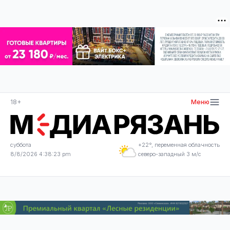
18+
Меню
суббота
+22°, переменная облачность
8/8/2026 4:38:23 pm
северо-западный 3 м/с