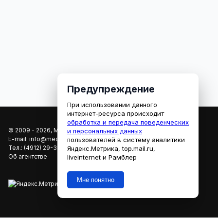
Предупреждение
При использовании данного
интернет-ресурса происходит
обработка и передача поведенческих
© 2009 - 2026, МЕДИАРЯЗАНЬ
и персональных данных
E-mail:
info@mediaryazan.ru
,
reklama@mediaryazan.ru
пользователей в систему аналитики
Тел.:
(4912) 29-33-66
Яндекс.Метрика, top.mail.ru,
Об агентстве
liveinternet и Рамблер
Мне понятно