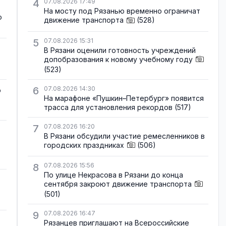
4
07.08.2026 17:49
На мосту под Рязанью временно ограничат
о
движение транспорта
(528)
5
07.08.2026 15:31
В Рязани оценили готовность учреждений
допобразования к новому учебному году
(523)
6
07.08.2026 14:30
о
На марафоне «Пушкин–Петербург» появится
трасса для установления рекордов
(517)
7
07.08.2026 16:20
В Рязани обсудили участие ремесленников в
городских праздниках
(506)
8
07.08.2026 15:56
По улице Некрасова в Рязани до конца
сентября закроют движение транспорта
(501)
9
07.08.2026 16:47
Рязанцев приглашают на Всероссийские