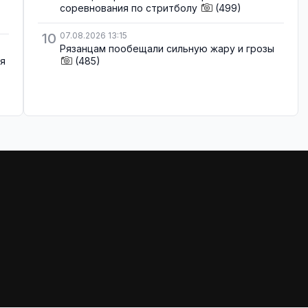
соревнования по стритболу
(499)
10
07.08.2026 13:15
Рязанцам пообещали сильную жару и грозы
ля
(485)