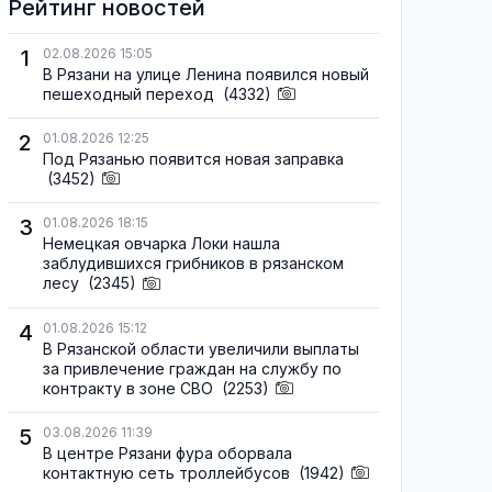
Рейтинг новостей
1
02.08.2026 15:05
В Рязани на улице Ленина появился новый
пешеходный переход
(4332)
2
01.08.2026 12:25
Под Рязанью появится новая заправка
(3452)
3
01.08.2026 18:15
Немецкая овчарка Локи нашла
заблудившихся грибников в рязанском
лесу
(2345)
4
01.08.2026 15:12
В Рязанской области увеличили выплаты
за привлечение граждан на службу по
контракту в зоне СВО
(2253)
5
03.08.2026 11:39
В центре Рязани фура оборвала
контактную сеть троллейбусов
(1942)