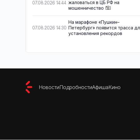
жаловаться в ЦБ РФ на
07.08.2026 14:44
мошенничество
На марафоне «Пушкин–
Петербург» появится трасса д
07.08.2026 14:30
установления рекордов
Новости
Подробности
Афиша
Кино