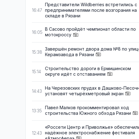
Представители Wildberries встретились с
предпринимателями после возгорания на
16:47
складе в Рязани
В Сасово пройдёт чемпионат области по
16:05
мотокроссу
Завершён ремонт двора дома №8 по улиц
15:38
Керамзавода в Рязани
Строительство дороги в Ермишинском
15:14
округе идёт с отставанием
На Черезовских прудах в Дашково-Песоч
14:43
установят четырёхметровый экран
Павел Малков прокомментировал ход
13:35
строительства Южного обхода Рязани
«Россети Центр и Приволжье» обеспечил
надёжное электроснабжение фестиваля
12:43
«Атмосфера»