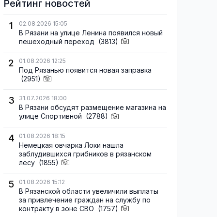
Рейтинг новостей
1
02.08.2026 15:05
В Рязани на улице Ленина появился новый
пешеходный переход
(3813)
2
01.08.2026 12:25
Под Рязанью появится новая заправка
(2951)
3
31.07.2026 18:00
В Рязани обсудят размещение магазина на
улице Спортивной
(2788)
4
01.08.2026 18:15
Немецкая овчарка Локи нашла
заблудившихся грибников в рязанском
лесу
(1855)
5
01.08.2026 15:12
В Рязанской области увеличили выплаты
за привлечение граждан на службу по
контракту в зоне СВО
(1757)