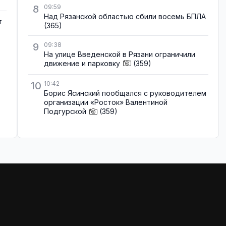
8
09:59
Над Рязанской областью сбили восемь БПЛА
т
(365)
9
09:38
На улице Введенской в Рязани ограничили
движение и парковку
(359)
10
10:42
Борис Ясинский пообщался с руководителем
организации «Росток» Валентиной
Подгурской
(359)