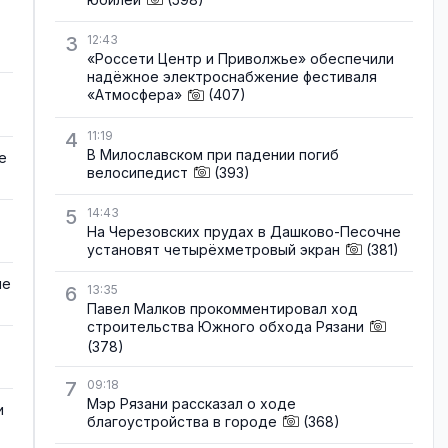
3
12:43
«Россети Центр и Приволжье» обеспечили
надёжное электроснабжение фестиваля
«Атмосфера»
(407)
4
11:19
В Милославском при падении погиб
е
велосипедист
(393)
5
14:43
На Черезовских прудах в Дашково-Песочне
установят четырёхметровый экран
(381)
не
6
13:35
Павел Малков прокомментировал ход
строительства Южного обхода Рязани
(378)
7
09:18
Мэр Рязани рассказал о ходе
и
благоустройства в городе
(368)