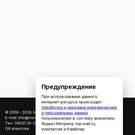
Предупреждение
При использовании данного
интернет-ресурса происходит
обработка и передача поведенческих
© 2009 - 2026, МЕДИАРЯЗАНЬ
и персональных данных
E-mail:
info@mediaryazan.ru
,
reklama@mediaryazan.ru
пользователей в систему аналитики
Тел.:
(4912) 29-33-66
Яндекс.Метрика, top.mail.ru,
Об агентстве
liveinternet и Рамблер