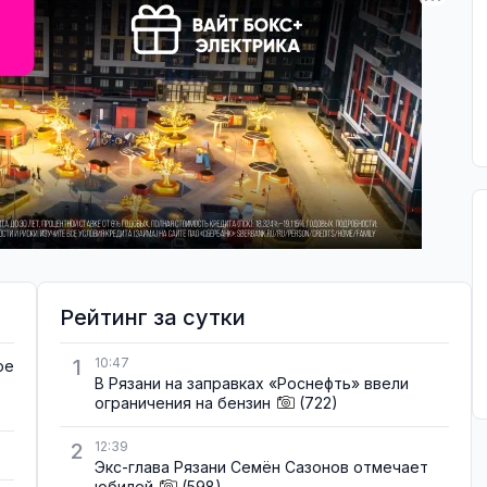
Рейтинг за сутки
1
10:47
ое
В Рязани на заправках «Роснефть» ввели
ограничения на бензин
(722)
2
12:39
Экс-глава Рязани Семён Сазонов отмечает
юбилей
(598)