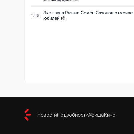
Экс-глава Рязани Семён Сазонов отмечае
12:39
юбилей
Новости
Подробности
Афиша
Кино