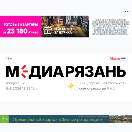
18+
Меню
воскресенье
+22°, переменная облачность
8/9/2026 12:32:19 pm
северо-западный 5 м/с