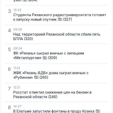
3
10:32
Студенты Рязанского радиотуниверситета готовят
к запуску новый спутник
(327)
4
09:29
Над территорией Рязанской области сбили пять
БПЛА
(320)
5
09:34
ФК «Рязань» сыграл вничью с липецким
«Металлургом»
(309)
6
11:22
ЖФК «Рязань-ВДВ» дома сыграл вничью с
«Рубином»
(265)
7
12:21
Росстат отметил снижение цен на бензин в
Рязанской области
(246)
8
14:37
В Елатьме запустили фонтаны в пруду Козиха