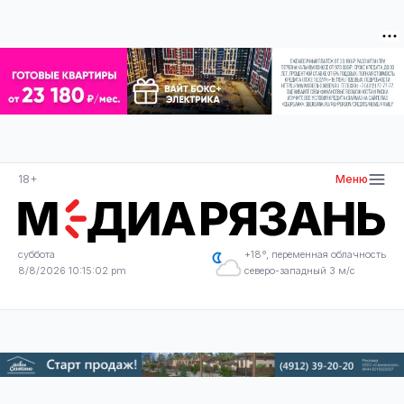
18+
Меню
суббота
+18°, переменная облачность
8/8/2026 10:15:03 pm
северо-западный 3 м/с