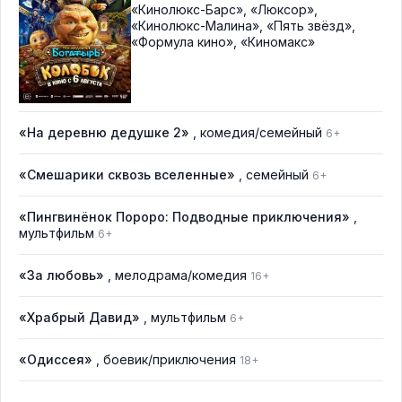
«Кинолюкс-Барс»
,
«Люксор»
,
«Кинолюкс-Малина»
,
«Пять звёзд»
,
«Формула кино»
,
«Киномакс»
«На деревню дедушке 2»
, комедия/семейный
6+
«Смешарики сквозь вселенные»
, семейный
6+
«Пингвинёнок Пороро: Подводные приключения»
,
мультфильм
6+
«За любовь»
, мелодрама/комедия
16+
«Храбрый Давид»
, мультфильм
6+
«Одиссея»
, боевик/приключения
18+