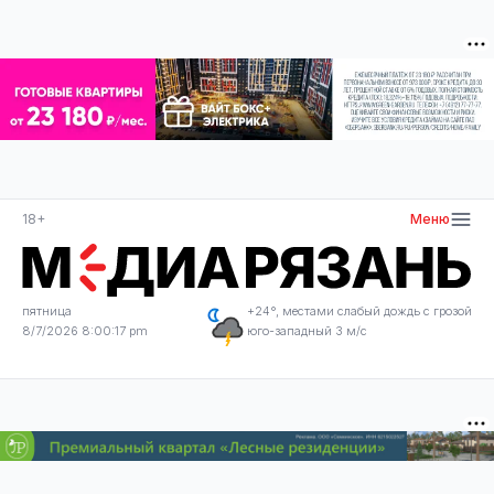
18+
Меню
пятница
+24°, местами слабый дождь с грозой
8/7/2026 8:00:17 pm
юго-западный 3 м/с