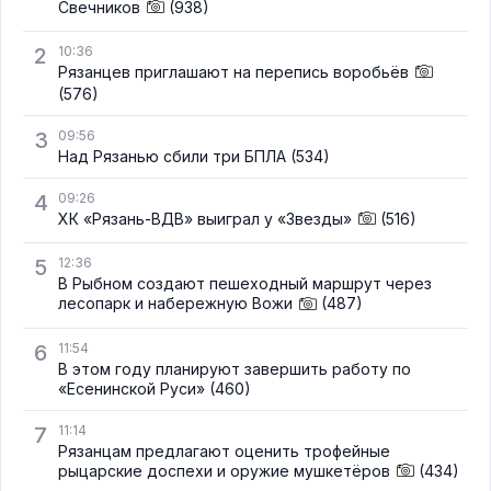
Свечников
(938)
2
10:36
Рязанцев приглашают на перепись воробьёв
(576)
3
09:56
Над Рязанью сбили три БПЛА
(534)
4
09:26
ХК «Рязань-ВДВ» выиграл у «Звезды»
(516)
5
12:36
В Рыбном создают пешеходный маршрут через
лесопарк и набережную Вожи
(487)
6
11:54
В этом году планируют завершить работу по
«Есенинской Руси»
(460)
7
11:14
Рязанцам предлагают оценить трофейные
рыцарские доспехи и оружие мушкетёров
(434)