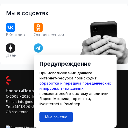
Мы в соцсетях
ВКонтакте
Одноклассники
Дзен
Телеграм
Предупреждение
При использовании данного
интернет-ресурса происходит
обработка и передача поведенческих
и персональных данных
Новости
Подробности
Афиша
Кино
пользователей в систему аналитики
© 2009 - 2026, МЕДИАРЯЗАНЬ
Яндекс.Метрика, top.mail.ru,
E-mail:
info@mediaryazan.ru
,
reklama@mediaryazan.ru
liveinternet и Рамблер
Тел.:
(4912) 29-33-66
Об агентстве
Мне понятно