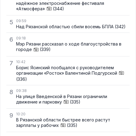
надёжное электроснабжение фестиваля
«Атмосфера»
(344)
5
09:59
Над Рязанской областью сбили восемь БПЛА
(342)
6
09:18
Мэр Рязани рассказал о ходе благоустройства в
городе
(339)
7
10:42
Борис Ясинский пообщался с руководителем
организации «Росток» Валентиной Подгурской
(336)
8
09:38
На улице Введенской в Рязани ограничили
движение и парковку
(335)
9
10:20
В Рязанской области быстрее всего растут
зарплаты у рабочих
(335)