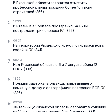
В Рязанской области готовятся отметить
профессиональный праздник более 16 тысяч
строителей
(356)
5
12:33
В Рязани Kia Sportage протаранил ВАЗ-2114,
пострадали три человека
(355)
6
09:31
На территории Рязанского кремля открылась новая
кофейня
(341)
7
08:43
Над Рязанской областью 6 и 7 августа сбили 12
БПЛА
(338)
8
12:56
Полиция задержала рязанца, повредившего
памятную доску с фотографиями ветеранов ВОВ
(336)
9
09:08
Жительницу Рязанской области отправят в колонию
на 14 лет за поджог полицейской машины
(331)