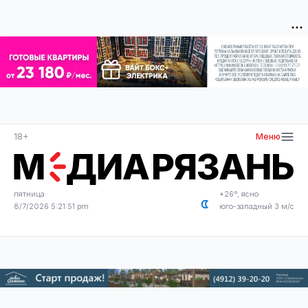
18+
Меню
пятница
+26°, ясно
8/7/2026 5:21:51 pm
юго-западный 3 м/с