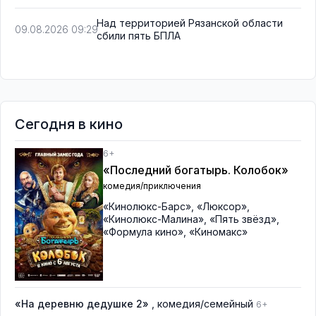
Над территорией Рязанской области
09.08.2026 09:29
сбили пять БПЛА
Сегодня в кино
6+
«Последний богатырь. Колобок»
комедия/приключения
«Кинолюкс-Барс»
,
«Люксор»
,
«Кинолюкс-Малина»
,
«Пять звёзд»
,
«Формула кино»
,
«Киномакс»
«На деревню дедушке 2»
, комедия/семейный
6+