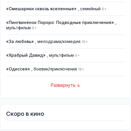
«Смешарики сквозь вселенные»
, семейный
6+
«Пингвинёнок Пороро: Подводные приключения»
,
мультфильм
6+
«За любовь»
, мелодрама/комедия
16+
«Храбрый Давид»
, мультфильм
6+
«Одиссея»
, боевик/приключения
18+
Развернуть ↓
Скоро в кино