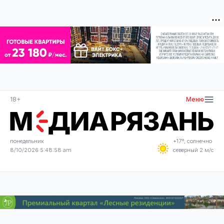
18+
Меню
понедельник
+17°, солнечно
8/10/2026 5:48:58 am
северный 2 м/с