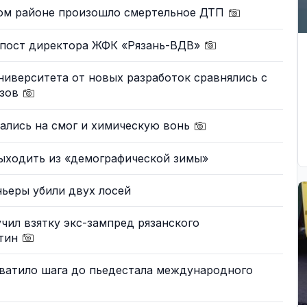
ком районе произошло смертельное ДТП
 пост директора ЖФК «Рязань-ВДВ»
иверситета от новых разработок сравнялись с
узов
ались на смог и химическую вонь
выходить из «демографической зимы»
ньеры убили двух лосей
учил взятку экс-зампред рязанского
итин
хватило шага до пьедестала международного