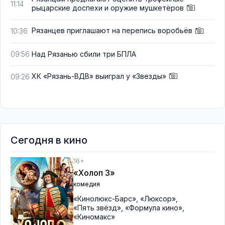
11:14
рыцарские доспехи и оружие мушкетёров
Рязанцев приглашают на перепись воробьёв
10:36
Над Рязанью сбили три БПЛА
09:56
ХК «Рязань-ВДВ» выиграл у «Звезды»
09:26
Сегодня в кино
16+
«Холоп 3»
комедия
«Кинолюкс-Барс»
,
«Люксор»
,
«Пять звёзд»
,
«Формула кино»
,
«Киномакс»