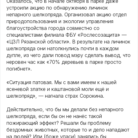
Оказалось, что в начале октября в парке даже
устроили акцию по обнаружению личинок
непарного шелкопряда. Организовал акцию отдел
природопользования и экологии управления
благоустройства города совместно со
специалистами филиала ФБУ «Рослесозащита» —
«ЦЗЛ Рязанской области». В результате на личинок
шелкопряда они натолкнулись почти в каждом
дупле, из чего дали повод мэру сделать вывод, что
неровен час как «70% деревьев в парке просто
погибнет».
«Ситуация патовая. Мы с вами имеем к нашей
ясеневой златке и каштановой моли ещё и
шелкопряд», — нагнала страх Сорокина.
Действительно, что бы мы делали без непарного
шелкопряда, если бы он не нанёс такой
пожирающий эффект? Решали бы проблему
бездомных животных, которые то и дело нападают
на людей? Или (боже упаси) занялись бы