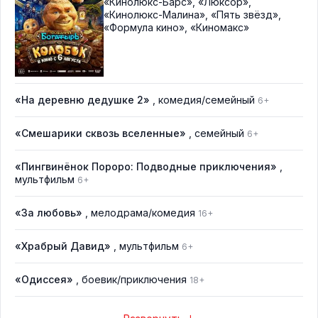
«Кинолюкс-Барс»
,
«Люксор»
,
«Кинолюкс-Малина»
,
«Пять звёзд»
,
«Формула кино»
,
«Киномакс»
«На деревню дедушке 2»
, комедия/семейный
6+
«Смешарики сквозь вселенные»
, семейный
6+
«Пингвинёнок Пороро: Подводные приключения»
,
мультфильм
6+
«За любовь»
, мелодрама/комедия
16+
«Храбрый Давид»
, мультфильм
6+
«Одиссея»
, боевик/приключения
18+