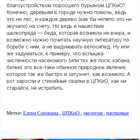
благоустройством поросшего бурьяном ЦПКиО?
Конечно, деревьям в городе нужно помочь, ведь
это не лес, и каждое дерево (как бы нелепо это ни
звучало) на счету. Но ведь и нашествие
шелкопряда — беда, которая возникла не вчера, и
возможно нужно почитать научную литературу по
борьбе с ним, а не выдумывать велосипед. Ну или
же задуматься, к примеру, что вспышка
численности насекомого (или тех же лося, кабана,
белки) это всё-таки обычное природное явление,
которое так же быстро и затухнет, как возникло. А
вот заросли и стихийные свалки в ЦПКиО, как ни
старайся, не истребить.
Метки:
Елена Сорокина
,
ЦПКиО
,
экология
,
насекомые