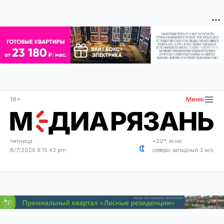
18+
Меню
пятница
+20°, ясно
8/7/2026 9:15:44 pm
северо-западный 3 м/с