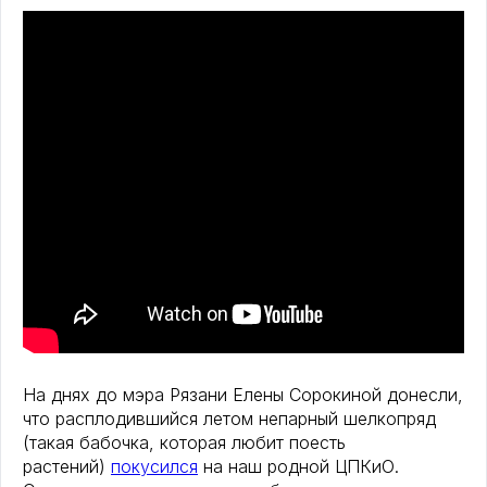
На днях до мэра Рязани Елены Сорокиной донесли,
что расплодившийся летом непарный шелкопряд
(такая бабочка, которая любит поесть
растений)
покусился
на наш родной ЦПКиО.