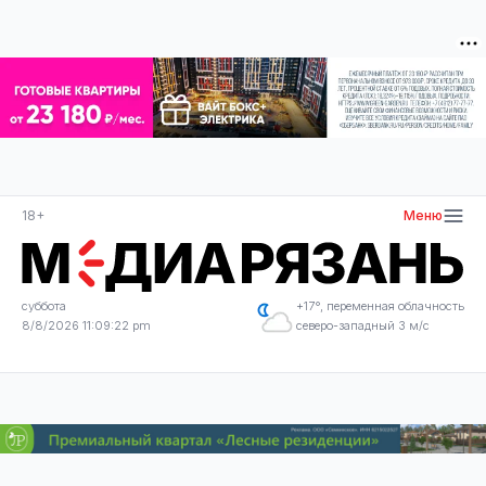
18+
Меню
суббота
+17°, переменная облачность
8/8/2026 11:09:23 pm
северо-западный 3 м/с