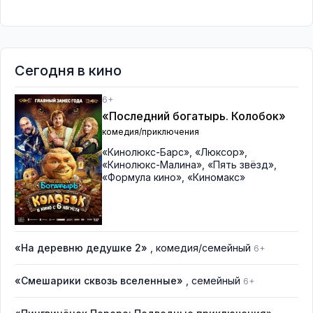
Сегодня в кино
6+
«Последний богатырь. Колобок»
комедия/приключения
«Кинолюкс-Барс»
,
«Люксор»
,
«Кинолюкс-Малина»
,
«Пять звёзд»
,
«Формула кино»
,
«Киномакс»
«На деревню дедушке 2»
, комедия/семейный
6+
«Смешарики сквозь вселенные»
, семейный
6+