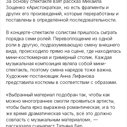
За основу спектакля взят рассказ Михаила
Зощенко «Аристократка», но есть фрагменты и
других его произведений, которые переработаны и
поставлены в определённой последовательности.
В концерте-спектакле солистам пришлось сыграть
порядка семи ролей. Перевоплощение из одной
роли в другую, подразумевающую смену внешнего
вида, происходило прямо на сцене, где находилась
мини-костюмерная и гримёрный столик. Каждая
музыкальная композиция являла собой мини-
спектакль, поэтому смена нарядов тоже важна.
Художник-постановщик Анна Лифанова
представила костюмы в соответствии с образами.
«Выбранный материал подобран так, чтобы как
можно многограннее смогли проявиться артисты,
чтобы была ярко выражена романтическая, и в то
же время драматическая часть, всё это должно
совпасть с музыкальным материалом», —
рассказала сценарист Татьяна Бер.