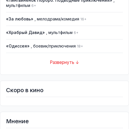
«Пингвинёнок Пороро: Подводные приключения»
,
мультфильм
6+
«За любовь»
, мелодрама/комедия
16+
«Храбрый Давид»
, мультфильм
6+
«Одиссея»
, боевик/приключения
18+
Развернуть ↓
Скоро в кино
Мнение