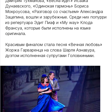
Дмитрия Тухманова, «Весна идёт» Исаака
Дунаевского, «Одинокая гармонь» Бориса
Мокроусова, «Разговор со счастьем» Александра
Зацепина, вошли и зарубежные. Среди них попурри
из репертуара Эдит Пиаф и «My way» Клода
Франсуа, которые были исполнены на языке
оригинала.
Красивым финалом стала песня «Вечная любовь»
Жоржа Гарваренца на слова Шарля Азнавура,
дуэтом исполненная супругами Головкиными.