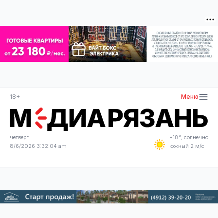
18+
Меню
четверг
+18°, солнечно
8/6/2026 3:32:05 am
южный 2 м/с