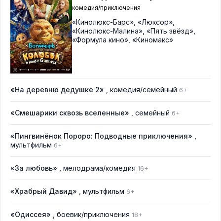
комедия/приключения
«Кинолюкс-Барс»
,
«Люксор»
,
«Кинолюкс-Малина»
,
«Пять звёзд»
,
«Формула кино»
,
«Киномакс»
«На деревню дедушке 2»
, комедия/семейный
6+
«Смешарики сквозь вселенные»
, семейный
6+
«Пингвинёнок Пороро: Подводные приключения»
,
мультфильм
6+
«За любовь»
, мелодрама/комедия
16+
«Храбрый Давид»
, мультфильм
6+
«Одиссея»
, боевик/приключения
18+