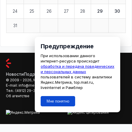
24
25
26
27
28
29
30
31
Предупреждение
При использовании данного
интернет-ресурса происходит
обработка и передача поведенческих
и персональных данных
Новости
Подробности
Афиша
Кино
пользователей в систему аналитики
© 2009 - 2026, МЕДИАРЯЗАНЬ
Яндекс.Метрика, top.mail.ru,
E-mail:
info@mediaryazan.ru
,
reklama@mediaryazan.ru
liveinternet и Рамблер
Тел.:
(4912) 29-33-66
Об агентстве
Мне понятно