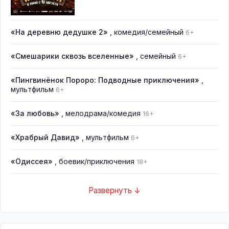
«На деревню дедушке 2»
, комедия/семейный
6+
«Смешарики сквозь вселенные»
, семейный
6+
«Пингвинёнок Пороро: Подводные приключения»
,
мультфильм
6+
«За любовь»
, мелодрама/комедия
16+
«Храбрый Давид»
, мультфильм
6+
«Одиссея»
, боевик/приключения
18+
Развернуть ↓