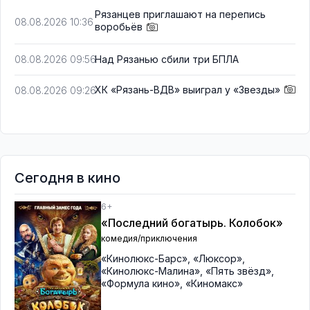
Рязанцев приглашают на перепись
08.08.2026 10:36
воробьёв
Над Рязанью сбили три БПЛА
08.08.2026 09:56
ХК «Рязань-ВДВ» выиграл у «Звезды»
08.08.2026 09:26
Сегодня в кино
6+
«Последний богатырь. Колобок»
комедия/приключения
«Кинолюкс-Барс»
,
«Люксор»
,
«Кинолюкс-Малина»
,
«Пять звёзд»
,
«Формула кино»
,
«Киномакс»