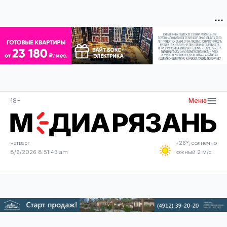
18+
Меню
четверг
+26°, солнечно
8/6/2026 8:51:43 am
южный 2 м/с