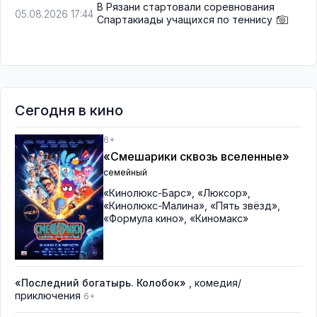
В Рязани стартовали соревнования
05.08.2026 17:44
Спартакиады учащихся по теннису
Сегодня в кино
6+
«Смешарики сквозь вселенные»
семейный
«Кинолюкс-Барс»
,
«Люксор»
,
«Кинолюкс-Малина»
,
«Пять звёзд»
,
«Формула кино»
,
«Киномакс»
«Последний богатырь. Колобок»
, комедия/
приключения
6+