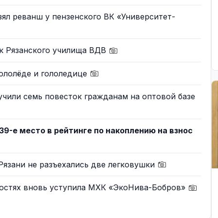
зял реванш у пензенского ВК «Университет-
ик Рязанского училища ВДВ
гололёде и гололедице
чили семь повесток гражданам на оптовой базе
39-е место в рейтинге по накоплению на взнос
Рязани не разъехались две легковушки
гостях вновь уступила МХК «ЭкоНива-Бобров»