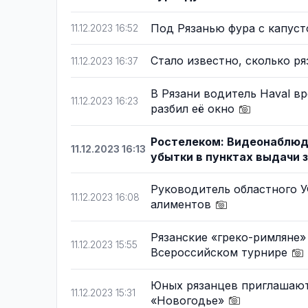
Под Рязанью фура с капуст
11.12.2023 16:52
Стало известно, сколько р
11.12.2023 16:37
В Рязани водитель Haval в
11.12.2023 16:23
разбил её окно
Ростелеком: Видеонаблюд
11.12.2023 16:13
убытки в пунктах выдачи 
Руководитель областного 
11.12.2023 16:08
алиментов
Рязанские «греко-римляне
11.12.2023 15:55
Всероссийском турнире
Юных рязанцев приглашают
11.12.2023 15:31
«Новогодье»