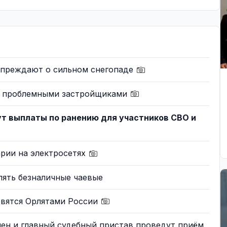
упреждают о сильном снегопаде
 с проблемными застройщиками
ут выплаты по ранению для участников СВО и
арии на электросетях
лять безналичные чаевые
овятся Орлятами России
ен и главный судебный пристав проведут приём