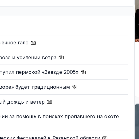
нечное гало
розе и усилении ветра
тупил пермской «Звезде-2005»
 море» будет традиционным
ый дождь и ветер
ии за помощь в поисках пропавшего на охоте
еских фестивалей в Рязанской области