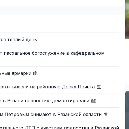
тся тёплый день
т пасхальное богослужение в кафедральном
льные ярмарки
ерго» внесли на районную Доску Почёта
ка в Рязани полностью демонтировали
м Петровым снимают в Рязанской области
ртельного ДТП с участием подростка в Рязанской