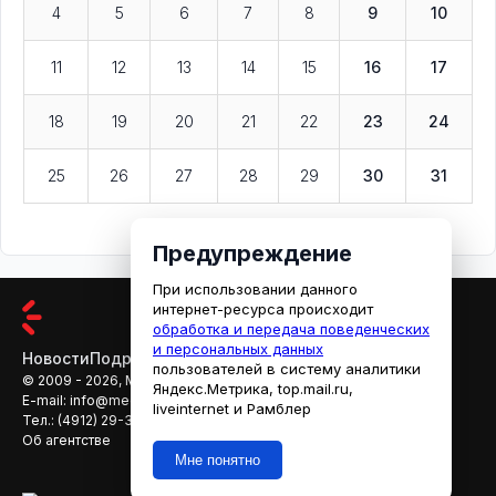
4
5
6
7
8
9
10
11
12
13
14
15
16
17
18
19
20
21
22
23
24
25
26
27
28
29
30
31
Предупреждение
При использовании данного
интернет-ресурса происходит
обработка и передача поведенческих
и персональных данных
Новости
Подробности
Афиша
Кино
пользователей в систему аналитики
© 2009 - 2026, МЕДИАРЯЗАНЬ
Яндекс.Метрика, top.mail.ru,
E-mail:
info@mediaryazan.ru
,
reklama@mediaryazan.ru
liveinternet и Рамблер
Тел.:
(4912) 29-33-66
Об агентстве
Мне понятно