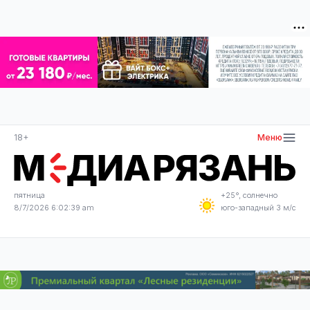
18+
Меню
пятница
+25°, солнечно
8/7/2026 6:02:40 am
юго-западный 3 м/с