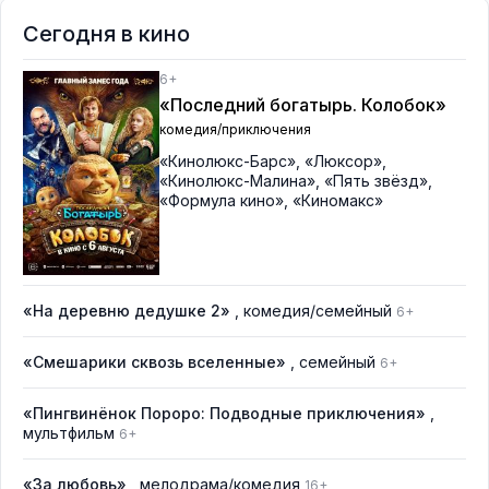
Сегодня в кино
6+
«Последний богатырь. Колобок»
комедия/приключения
«Кинолюкс-Барс»
,
«Люксор»
,
«Кинолюкс-Малина»
,
«Пять звёзд»
,
«Формула кино»
,
«Киномакс»
«На деревню дедушке 2»
, комедия/семейный
6+
«Смешарики сквозь вселенные»
, семейный
6+
«Пингвинёнок Пороро: Подводные приключения»
,
мультфильм
6+
«За любовь»
, мелодрама/комедия
16+