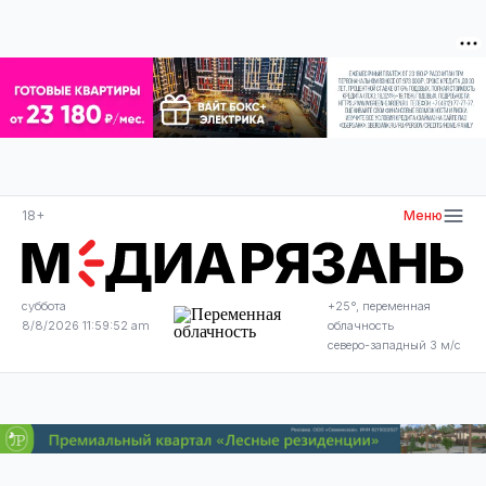
18+
Меню
суббота
+25°, переменная
8/8/2026 11:59:52 am
облачность
северо-западный 3 м/с