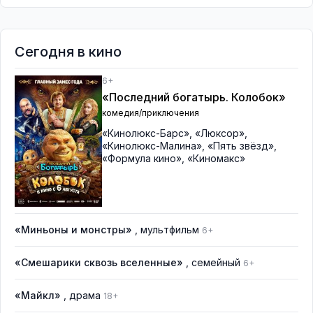
Сегодня в кино
6+
«Последний богатырь. Колобок»
комедия/приключения
«Кинолюкс-Барс»
,
«Люксор»
,
«Кинолюкс-Малина»
,
«Пять звёзд»
,
«Формула кино»
,
«Киномакс»
«Миньоны и монстры»
, мультфильм
6+
«Смешарики сквозь вселенные»
, семейный
6+
«Майкл»
, драма
18+