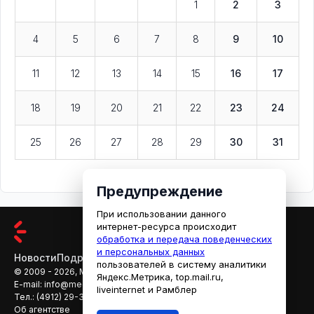
1
2
3
4
5
6
7
8
9
10
11
12
13
14
15
16
17
18
19
20
21
22
23
24
25
26
27
28
29
30
31
Предупреждение
При использовании данного
интернет-ресурса происходит
обработка и передача поведенческих
и персональных данных
Новости
Подробности
Афиша
Кино
пользователей в систему аналитики
© 2009 - 2026, МЕДИАРЯЗАНЬ
Яндекс.Метрика, top.mail.ru,
E-mail:
info@mediaryazan.ru
,
reklama@mediaryazan.ru
liveinternet и Рамблер
Тел.:
(4912) 29-33-66
Об агентстве