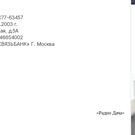
С77-63457
.2003 г.
ая, д.5А
746654002
СВЯЗЬБАНК» Г.
Москва
«Радио Дача»