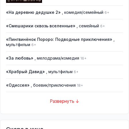
«На деревню дедушке 2»
, комедия/семейный
6+
«Смешарики сквозь вселенные»
, семейный
6+
«Пингвинёнок Пороро: Подводные приключения»
,
мультфильм
6+
«За любовь»
, мелодрама/комедия
16+
«Храбрый Давид»
, мультфильм
6+
«Одиссея»
, боевик/приключения
18+
Развернуть ↓