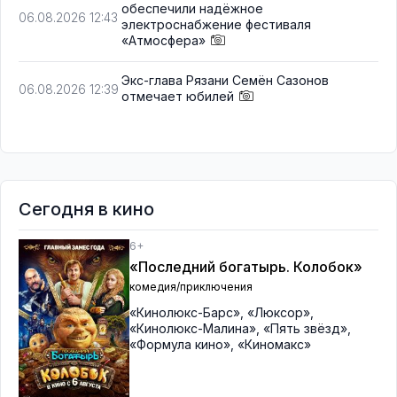
обеспечили надёжное
06.08.2026 12:43
электроснабжение фестиваля
«Атмосфера»
Экс-глава Рязани Семён Сазонов
06.08.2026 12:39
отмечает юбилей
Сегодня в кино
6+
«Последний богатырь. Колобок»
комедия/приключения
«Кинолюкс-Барс»
,
«Люксор»
,
«Кинолюкс-Малина»
,
«Пять звёзд»
,
«Формула кино»
,
«Киномакс»