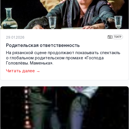
29.01.2026
ТЕАТР
Родительская ответственность
На рязанской сцене продолжают показывать спектакль
о глобальном родительском промахе «Господа
Головлёвы. Маменька».
Читать далее