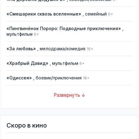
«Смешарики сквозь вселенные»
, семейный
6+
«Пингвинёнок Пороро: Подводные приключения»
,
мультфильм
6+
«За любовь»
, мелодрама/комедия
16+
«Храбрый Давид»
, мультфильм
6+
«Одиссея»
, боевик/приключения
18+
Развернуть ↓
Скоро в кино