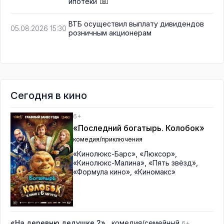
ипотеки
ВТБ осуществил выплату дивидендов
05.08.2026 15:30
розничным акционерам
Сегодня в кино
6+
«Последний богатырь. Колобок»
комедия/приключения
«Кинолюкс-Барс»
,
«Люксор»
,
«Кинолюкс-Малина»
,
«Пять звёзд»
,
«Формула кино»
,
«Киномакс»
«На деревню дедушке 2»
, комедия/семейный
6+