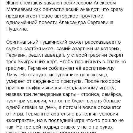
Жанр спектакля заявлен режиссёром Алексеем
Матвеевым как фантастический анекдот, что сразу
предполагает новое авторское прочтение
одноимённой повести Александра Сергеевича
Пушкина.
Оригинальный пушкинский сюжет рассказывает о
судьбе картёжников, самый азартный из которых,
Германн, решил выведать у старой графини секрет
трёх выигрышных карт. Чтобы проникнуть в спальню
графини, Германн соблазняет её воспитанницу
Лизу. Но старуха, испугавшись незнакомца,
умирает от сердечного приступа. После похорон
призрак графини явился незадачливому игроку,
назвав три легендарные карты - «тройка, семёрка,
туз» при условии, что он не будет делать больше
одной ставки за день, а потом и вовсе откажется
от игры. Германн старательно выполнял условия
«контракта», но в последней игре что-то пошло не
так. На третьей подряд ставке у него на руках