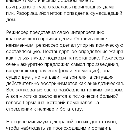
каким-то мистическим образом вместо
выигрышного туза оказалась проигрышная дама
пик. Разорившийся игрок попадает в сумасшедший
дом.
Режиссёр представил свою интерпретацию
классического произведения. Оставив сюжет
неизменным, режиссёр сделал упор на комическую
составляющую. Нестандартное определение жанра
как нельзя лучше подходит к постановке. Режиссёр
очень аккуратно предложил смысл произведения,
вроде как мораль есть (рок и возмездие), она
существует, но не давит на зрителя, а ситуация
действительно воспринимается как анекдотическая.
Все жутковатые сцены разбавлены тонким юмором.
А вся мистика заключается в психически больной
голове Германна, который помешался на
стремлении к наживе и богатству.
На сцене минимум декораций, но их достаточно,
чтобы наблюдать за происходящим и оставить