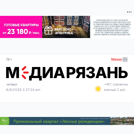
18+
Меню
четверг
+18°, солнечно
8/6/2026 3:37:25 am
южный 2 м/с